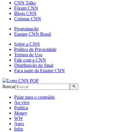
CNN Talks
Fórum CNN
Blogs CNN
Colunas CNN
Programação
Equipe CNN Brasil
Sobre a CNN
Política de Privacidade
Termos de Uso
Fale com a CNN
Distribuição do Sinal
Faça parte da Equipe CNN
Buscar
Pular para o conteúdo
Ao vivo
Política
Money
WW
Agro
Infra