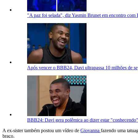
"A paz foi selada", diz Yasmin Brunet em encontro co
Após vencer o BBB24, Davi ultrapassa 10 milhões de se
BBB24: Davi gera polêmica ao dizer estar "conhecend
A ex-sister também postou um vídeo de
Giovanna
fazendo uma tatua
braço.