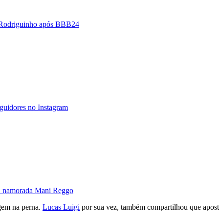
m Rodriguinho após BBB24
guidores no Instagram
o" namorada Mani Reggo
gem na perna.
Lucas Luigi
por sua vez, também compartilhou que apos