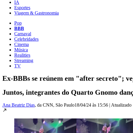
IA
Esportes
Viagem & Gastronomia
Pop
BBB
Carnaval
Celebridades
Cinema
Música
Realities
Streaming
TV
Ex-BBBs se reúnem em "after secreto"; vej
Juntos, integrantes do Quarto Gnomo dan
Ana Beatriz Dias
, da CNN
, São Paulo
18/04/24 às 15:56
|
Atualizado