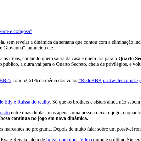
orte e corajosa"
la, sem revelar a dinâmica da semana que contou com a eliminação indi
 e Giovanna", anunciou ele.
a as irmãs, contando quem sairia da casa e quem iria para o
Quarto Se
público, a outra vai para o Quarto Secreto, cheia de privilégios, e vo
BB25
com 52,61% da média dos votos
#RedeBBB
pic.twitter.com/
de Edy e Raissa do reality
. Só que os brothers e sisters ainda não sabem 
rmado
entre duas duplas, mas apenas uma pessoa deixa o jogo, enquanto
rbosa continua no jogo em nova dinâmica.
tos marcantes no programa. Depois de muito falar sobre um possível rom
s Eva e Renata, além de
brigar com dona Vilma
durante o último Sincerã