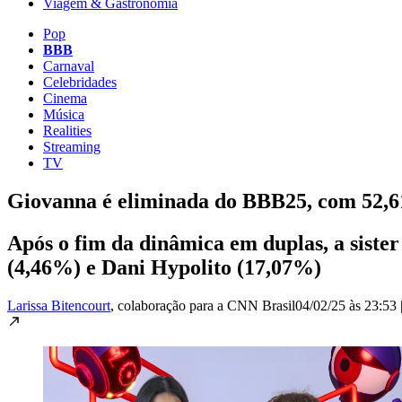
Viagem & Gastronomia
Pop
BBB
Carnaval
Celebridades
Cinema
Música
Realities
Streaming
TV
Giovanna é eliminada do BBB25, com 52,6
Após o fim da dinâmica em duplas, a sist
(4,46%) e Dani Hypolito (17,07%)
Larissa Bitencourt
, colaboração para a CNN Brasil
04/02/25 às 23:53