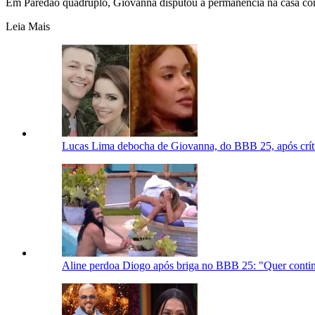
Em Paredão quádruplo, Giovanna disputou a permanência na casa c
Leia Mais
Lucas Lima debocha de Giovanna, do BBB 25, após crít
Aline perdoa Diogo após briga no BBB 25: "Quer contin