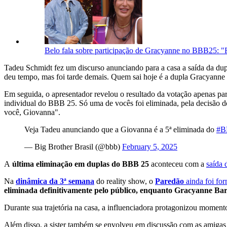
Belo fala sobre participação de Gracyanne no BBB25: "F
Tadeu Schmidt fez um discurso anunciando para a casa a saída da dup
deu tempo, mas foi tarde demais. Quem sai hoje é a dupla Gracyanne
Em seguida, o apresentador revelou o resultado da votação apenas par
individual do BBB 25. Só uma de vocês foi eliminada, pela decisão do 
você, Giovanna".
Veja Tadeu anunciando que a Giovanna é a 5ª eliminada do
#B
— Big Brother Brasil (@bbb)
February 5, 2025
A
última eliminação em duplas
do BBB 25
aconteceu com a
saída 
Na
dinâmica da 3ª semana
do reality show, o
Paredão
ainda foi fo
eliminada definitivamente pelo público, enquanto Gracyanne Ba
Durante sua trajetória na casa, a influenciadora protagonizou momen
Além disso, a sister também se envolveu em discussão com as amiga