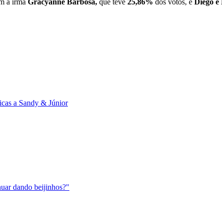
om a irmã
Gracyanne Barbosa,
que teve
25,86%
dos votos, e
Diego e 
icas a Sandy & Júnior
uar dando beijinhos?"