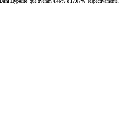
Dani Hypolito
, que tiveram
4,46% e 17,07%
, respectivamente.