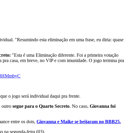
vidual. "Resumindo esta eliminação em uma frase, eu diria: quase
creto:
"Esta é uma Eliminação diferente. Foi a primeira votação
lta pra casa, em breve, no VIP e com imunidade. O jogo termina pra
k7j3HMmbyC
que o jogo será individual daqui pra frente.
 outro
segue para o Quarto Secreto
. No caso,
Giovanna foi
ance entre os dois,
Giovanna e Maike se beijaram no BBB25.
o na segunda-feira (03).