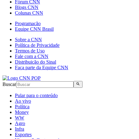
Fórum CNN
Blogs CNN
Colunas CNN
Programação
Equipe CNN Brasil
Sobre a CNN
Política de Privacidade
Termos de Uso
Fale com a CNN
Distribuição do Sinal
Faça parte da Equipe CNN
Buscar
Pular para o conteúdo
Ao vivo
Política
Money
WW
Agro
Infra
Esportes