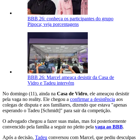
BBB 26: conheça os participantes do grupo
Pipoca; veja porcentagens
BBB 26: Marcel ameaça desistir da Casa de
Vidro e Tadeu intervém
No domingo (11), ainda na
Casa de Vidro
, ele ameaçou desistir
pela vaga no reality. Ele chegou a
confirmar a desistência
aos
colegas de disputa e aos familiares, dizendo que estava "apenas
esperando o Tadeu [Schmidt]" para sair da competição.
O advogado chegou a fazer suas malas, mas foi posteriormente
convencido pela família a seguir no pleito pela
vaga ao BBB
.
Após a decisão,
Tadeu
conversou com Marcel, que pediu desculpas