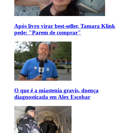
Após livro virar best-seller, Tamara Klink
pede: "Parem de comprar"
O que é a miastenia gravis, doença
diagnosticada em Alex Escobar