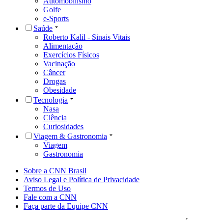
Automobilismo
Golfe
e-Sports
Saúde
Roberto Kalil - Sinais Vitais
Alimentação
Exercícios Físicos
Vacinação
Câncer
Drogas
Obesidade
Tecnologia
Nasa
Ciência
Curiosidades
Viagem & Gastronomia
Viagem
Gastronomia
Sobre a CNN Brasil
Aviso Legal e Política de Privacidade
Termos de Uso
Fale com a CNN
Faça parte da Equipe CNN