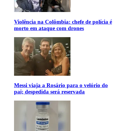
Violência na Colômbia: chefe de polícia é
morto em ataque com drones
Messi viaja a Rosário para o velório do
pai; despedida será reservada