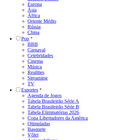
Europa
Ásia
África
Oriente Médio
Rússia
China
Pop
BBB
Carnaval
Celebridades
Cinema
Música
Realities
Streaming
TV
Esportes
Agenda de Jogos
Tabela Brasileirão Série A
Tabela Brasileirão Série B
Tabela Eliminatórias 2026
Copa Libertadores da América
Olimpíadas
Basquete
Vôlei