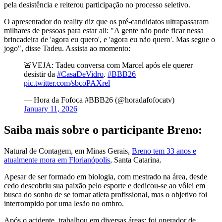
pela desistência e reiterou participação no processo seletivo.
O apresentador do reality diz que os pré-candidatos ultrapassaram
milhares de pessoas para estar ali: "A gente não pode ficar nessa
brincadeira de 'agora eu quero', e 'agora eu não quero'. Mas segue o
jogo", disse Tadeu. Assista ao momento:
🚨VEJA: Tadeu conversa com Marcel após ele querer
desistir da
#CasaDeVidro
.
#BBB26
pic.twitter.com/sbcoPAXrel
— Hora da Fofoca #BBB26 (@horadafofocatv)
January 11, 2026
Saiba mais sobre o participante Breno:
Natural de Contagem, em Minas Gerais,
Breno tem 33 anos e
atualmente mora em Florianópolis
, Santa Catarina.
Apesar de ser formado em biologia, com mestrado na área, desde
cedo descobriu sua paixão pelo esporte e dedicou-se ao vôlei em
busca do sonho de se tornar atleta profissional, mas o objetivo foi
interrompido por uma lesão no ombro.
Após o acidente, trabalhou em diversas áreas: foi operador de