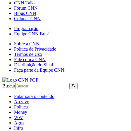
CNN Talks
Fórum CNN
Blogs CNN
Colunas CNN
Programação
Equipe CNN Brasil
Sobre a CNN
Política de Privacidade
Termos de Uso
Fale com a CNN
Distribuição do Sinal
Faça parte da Equipe CNN
Buscar
Pular para o conteúdo
Ao vivo
Política
Money
WW
Agro
Infra