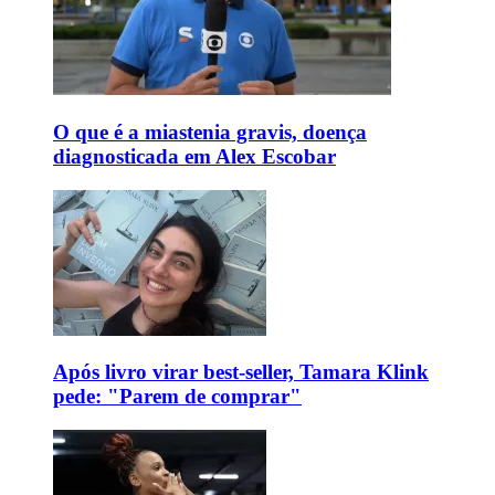
O que é a miastenia gravis, doença
diagnosticada em Alex Escobar
Após livro virar best-seller, Tamara Klink
pede: "Parem de comprar"