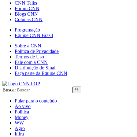
CNN Talks
Fórum CNN
Blogs CNN
Colunas CNN
Programação
Equipe CNN Brasil
Sobre a CNN
Política de Privacidade
Termos de Uso
Fale com a CNN
Distribuição do Sinal
Faça parte da Equipe CNN
Buscar
Pular para o conteúdo
Ao vivo
Política
Money
WW
Agro
Infra