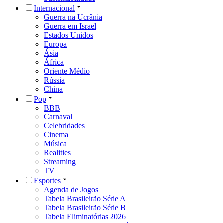
Internacional
Guerra na Ucrânia
Guerra em Israel
Estados Unidos
Europa
Ásia
África
Oriente Médio
Rússia
China
Pop
BBB
Carnaval
Celebridades
Cinema
Música
Realities
Streaming
TV
Esportes
Agenda de Jogos
Tabela Brasileirão Série A
Tabela Brasileirão Série B
Tabela Eliminatórias 2026