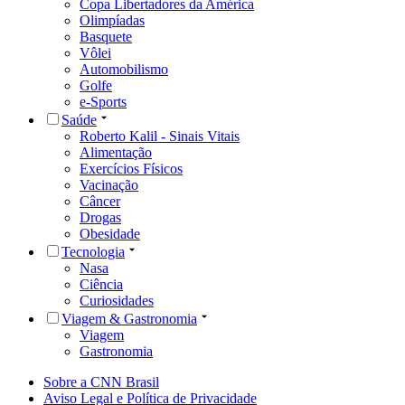
Copa Libertadores da América
Olimpíadas
Basquete
Vôlei
Automobilismo
Golfe
e-Sports
Saúde
Roberto Kalil - Sinais Vitais
Alimentação
Exercícios Físicos
Vacinação
Câncer
Drogas
Obesidade
Tecnologia
Nasa
Ciência
Curiosidades
Viagem & Gastronomia
Viagem
Gastronomia
Sobre a CNN Brasil
Aviso Legal e Política de Privacidade