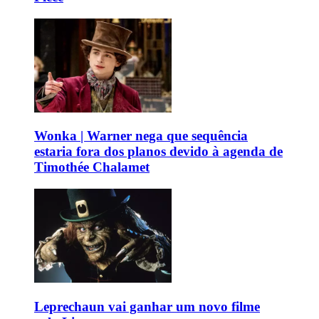
Wonka | Warner nega que sequência
estaria fora dos planos devido à agenda de
Timothée Chalamet
Leprechaun vai ganhar um novo filme