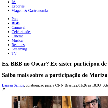
IA
Esportes
Viagem & Gastronomia
Pop
BBB
Carnaval
Celebridades
Cinema
Música
Realities
Streaming
TV
Ex-BBB no Oscar? Ex-sister participou de
Saiba mais sobre a participação de Mariza 
Larissa Santos
, colaboração para a CNN Brasil
22/01/26 às 18:03
|
At