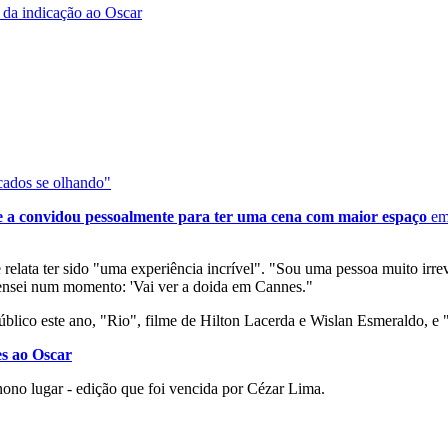
 da indicação ao Oscar
cados se olhando"
e a convidou pessoalmente para ter uma cena com maior espaço
em
e relata ter sido "uma experiência incrível". "Sou uma pessoa muito irr
 pensei num momento: 'Vai ver a doida em Cannes."
público este ano, "Rio", filme de Hilton Lacerda e Wislan Esmeraldo, 
es ao Oscar
nono lugar - edição que foi vencida por Cézar Lima.