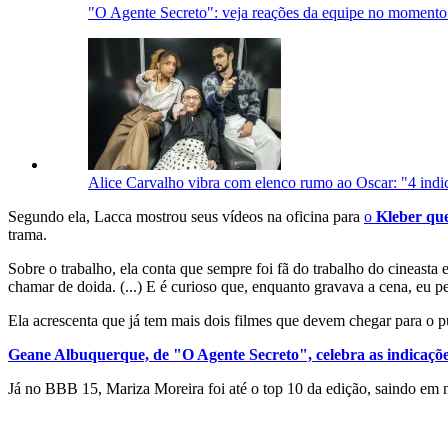
"O Agente Secreto": veja reações da equipe no momento
Alice Carvalho vibra com elenco rumo ao Oscar: "4 indi
Segundo ela, Lacca mostrou seus vídeos na oficina para
o
Kleber qu
trama.
Sobre o trabalho, ela conta que sempre foi fã do trabalho do cineasta 
chamar de doida. (...) E é curioso que, enquanto gravava a cena, eu
Ela acrescenta que já tem mais dois filmes que devem chegar para o 
Geane Albuquerque, de "O Agente Secreto", celebra as indicaçõ
Já no BBB 15, Mariza Moreira foi até o top 10 da edição, saindo em 