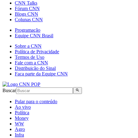
CNN Talks
Fórum CNN
Blogs CNN
Colunas CNN
Programação
Equipe CNN Brasil
Sobre a CNN
Política de Privacidade
Termos de Uso
Fale com a CNN
Distribuição do Sinal
Faça parte da Equipe CNN
Buscar
Pular para o conteúdo
Ao vivo
Política
Money
WW
Agro
Infra