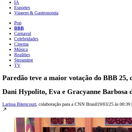
IA
Esportes
Viagem & Gastronomia
Pop
BBB
Carnaval
Celebridades
Cinema
Música
Realities
Streaming
TV
Paredão teve a maior votação do BBB 25, 
Dani Hypolito, Eva e Gracyanne Barbosa d
Larissa Bitencourt
, colaboração para a CNN Brasil
19/03/25 às 00:39