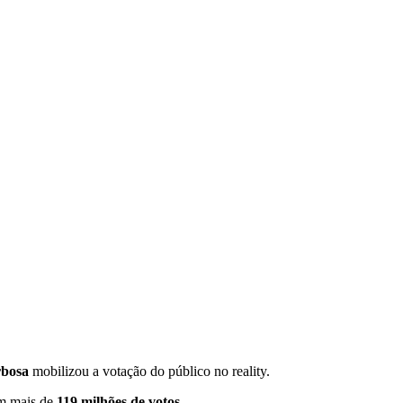
rbosa
mobilizou a votação do público no reality.
m mais de
119 milhões de votos.