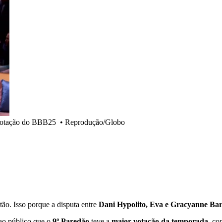
 votação do BBB25
•
Reprodução/Globo
tão. Isso porque a disputa entre
Dani Hypolito, Eva e Gracyanne Ba
 ao público que o
9º Paredão
teve a
maior votação da temporada
, co