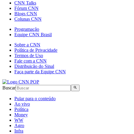
CNN Talks
Fórum CNN
Blogs CNN
Colunas CNN
Programação
Equipe CNN Brasil
Sobre a CNN
Política de Privacidade
Termos de Uso
Fale com a CNN
Distribuição do Sinal
Faça parte da Equipe CNN
Buscar
Pular para o conteúdo
Ao vivo
Política
Money
WW
Agro
Infra