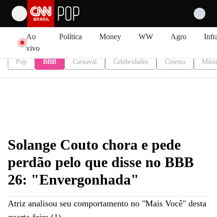
Pular para o conteúdo
Ao
Política
Money
WW
Agro
Infr
vivo
Pop
BBB
Carnaval
Celebridades
Cinema
Músi
Solange Couto chora e pede
perdão pelo que disse no BBB
26: "Envergonhada"
Atriz analisou seu comportamento no "Mais Você" desta