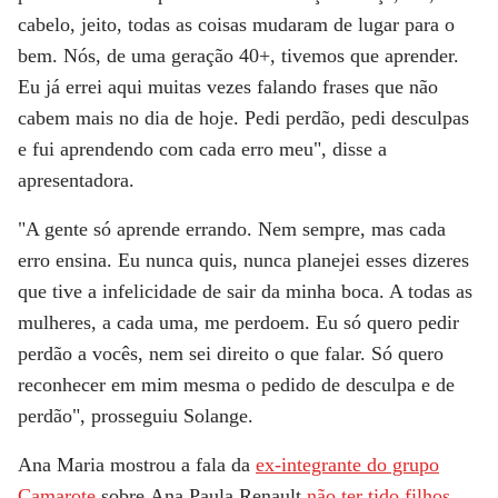
cabelo, jeito, todas as coisas mudaram de lugar para o
bem. Nós, de uma geração 40+, tivemos que aprender.
Eu já errei aqui muitas vezes falando frases que não
cabem mais no dia de hoje. Pedi perdão, pedi desculpas
e fui aprendendo com cada erro meu", disse a
apresentadora.
"A gente
só aprende errando
. Nem sempre, mas cada
erro ensina. Eu nunca quis, nunca planejei esses dizeres
que tive a infelicidade de sair da minha boca. A todas as
mulheres, a cada uma, me perdoem. Eu só quero pedir
perdão a vocês, nem sei direito o que falar. Só quero
reconhecer em mim mesma o pedido de desculpa e de
perdão", prosseguiu Solange.
Ana Maria mostrou a fala da
ex-integrante do grupo
Camarote
sobre
Ana Paula Renault
não ter tido filhos
.