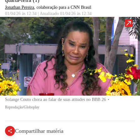
quarta-feira (1)
Jonathan Pereira
, colaboração para a CNN Brasil
01/04/26 às 12:34
|
Atualizado
01/04/26 às 12:34
Solange Couto chora ao falar de suas atitudes no BBB 26
•
Reprodução/Globoplay
Compartilhar matéria