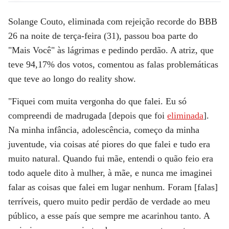
Solange Couto
, eliminada com
rejeição recorde
do
BBB
26
na noite de terça-feira (31), passou boa parte do
"
Mais Você
" às lágrimas e pedindo perdão. A atriz, que
teve 94,17% dos votos
, comentou as falas problemáticas
que teve ao longo do reality show.
"Fiquei com
muita vergonha do que falei
. Eu só
compreendi de madrugada [depois que foi
eliminada
].
Na minha infância, adolescência, começo da minha
juventude, via
coisas até piores do que falei
e tudo era
muito natural. Quando fui mãe, entendi o quão feio era
todo aquele dito à mulher, à mãe, e nunca me imaginei
falar as coisas que falei em lugar nenhum. Foram
[falas]
terríveis
, quero muito
pedir perdão
de verdade ao meu
público, a esse país que sempre me acarinhou tanto. A