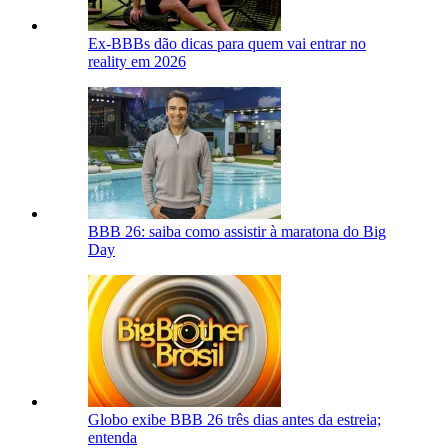
Ex-BBBs dão dicas para quem vai entrar no
reality em 2026
BBB 26: saiba como assistir à maratona do Big
Day
Globo exibe BBB 26 três dias antes da estreia;
entenda