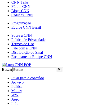
CNN Talks
Fórum CNN
Blogs CNN
Colunas CNN
Programação
Equipe CNN Brasil
Sobre a CNN
Política de Privacidade
Termos de Uso
Fale com a CNN
Distribuição do Sinal
Faça parte da Equipe CNN
Buscar
Pular para o conteúdo
Ao vivo
Política
Money
WW
Agro
Infra