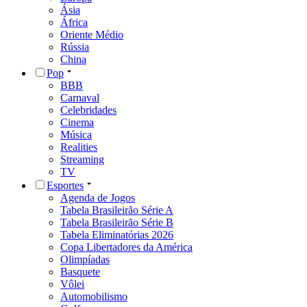
Ásia
África
Oriente Médio
Rússia
China
Pop
BBB
Carnaval
Celebridades
Cinema
Música
Realities
Streaming
TV
Esportes
Agenda de Jogos
Tabela Brasileirão Série A
Tabela Brasileirão Série B
Tabela Eliminatórias 2026
Copa Libertadores da América
Olimpíadas
Basquete
Vôlei
Automobilismo