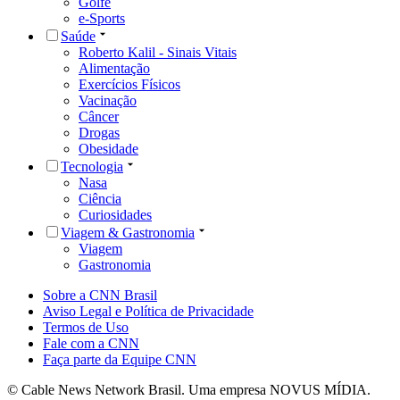
Golfe
e-Sports
Saúde
Roberto Kalil - Sinais Vitais
Alimentação
Exercícios Físicos
Vacinação
Câncer
Drogas
Obesidade
Tecnologia
Nasa
Ciência
Curiosidades
Viagem & Gastronomia
Viagem
Gastronomia
Sobre a CNN Brasil
Aviso Legal e Política de Privacidade
Termos de Uso
Fale com a CNN
Faça parte da Equipe CNN
© Cable News Network Brasil. Uma empresa NOVUS MÍDIA.