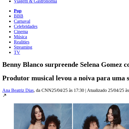
Viagem & Gastronomia
Pop
BBB
Carnaval
Celebridades
Cinema
Música
Realities
Streaming
TV
Benny Blanco surpreende Selena Gomez com
Produtor musical levou a noiva para uma se
Ana Beatriz Dias
, da CNN
25/04/25 às 17:30
|
Atualizado
25/04/25 à