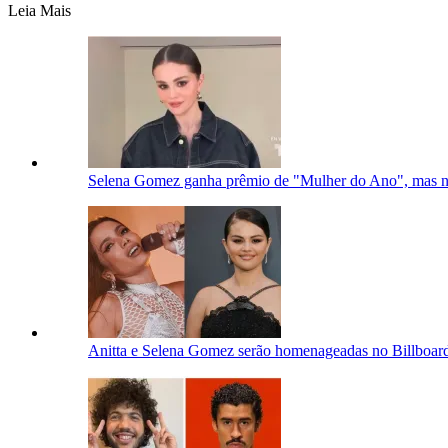
Leia Mais
Selena Gomez ganha prêmio de "Mulher do Ano", mas n
Anitta e Selena Gomez serão homenageadas no Billboar