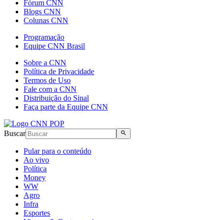
Fórum CNN
Blogs CNN
Colunas CNN
Programação
Equipe CNN Brasil
Sobre a CNN
Política de Privacidade
Termos de Uso
Fale com a CNN
Distribuição do Sinal
Faça parte da Equipe CNN
Buscar
Pular para o conteúdo
Ao vivo
Política
Money
WW
Agro
Infra
Esportes