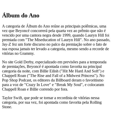
Álbum do Ano
A categoria de Álbum do Ano reúne as principais polêmicas, uma
vez que Beyoncé concorrerá pela quarta vez ao prêmio que não é
vencido por uma cantora negra desde 1999, quando Lauryn Hill foi
premiada com "The Miseducation of Lauryn Hill". No ano passado,
Jay-Z fez um forte discurso no palco da premiação sobre o fato de
sua esposa jamais ter levado a categoria, mesmo sendo a recorde de
vitórias no Grammy.
No site Gold Derby, especializado em previsões para a temporada
de premiações, Beyoncé é apontada como favorita na principal
categoria da noite, com Billie Eilish ("Hit Me Hard And Soft") e
Chappell Roan ("The Rise and Fall of a Midwest Princess"). No
Pop Shop Podcast, os editores da Billboard deram o favoritismo
para a voz de "Crazy In Love" e "Break My Soul", e colocaram
Chappell Roan e Billie correndo por fora.
Taylor Swift, que pode se tornar a recordista de vitórias nessa
categoria, por sua vez, foi apontada como favorita pela Rolling
Stone.