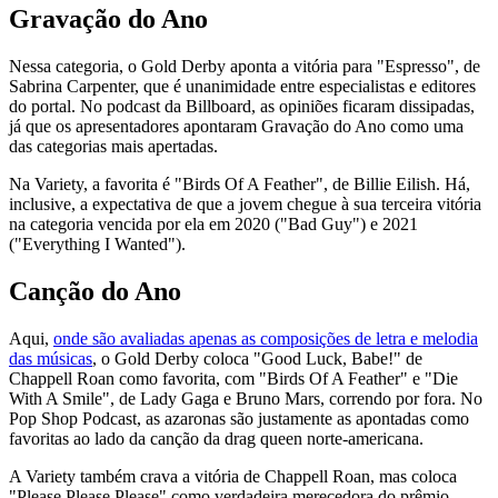
Gravação do Ano
Nessa categoria, o Gold Derby aponta a vitória para "Espresso", de
Sabrina Carpenter, que é unanimidade entre especialistas e editores
do portal. No podcast da Billboard, as opiniões ficaram dissipadas,
já que os apresentadores apontaram Gravação do Ano como uma
das categorias mais apertadas.
Na Variety, a favorita é "Birds Of A Feather", de Billie Eilish. Há,
inclusive, a expectativa de que a jovem chegue à sua terceira vitória
na categoria vencida por ela em 2020 ("Bad Guy") e 2021
("Everything I Wanted").
Canção do Ano
Aqui,
onde são avaliadas apenas as composições de letra e melodia
das músicas
, o Gold Derby coloca "Good Luck, Babe!" de
Chappell Roan como favorita, com "Birds Of A Feather" e "Die
With A Smile", de Lady Gaga e Bruno Mars, correndo por fora. No
Pop Shop Podcast, as azaronas são justamente as apontadas como
favoritas ao lado da canção da drag queen norte-americana.
A Variety também crava a vitória de Chappell Roan, mas coloca
"Please Please Please" como verdadeira merecedora do prêmio.