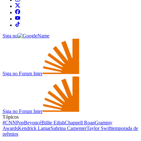
Siga no
Siga no Forum Inter
Siga no Forum Inter
Tópicos
#CNNPop
Beyoncé
Billie Eilish
Chappell Roan
Grammy
Awards
Kendrick Lamar
Sabrina Carpenter
Taylor Swift
temporada de
prêmios