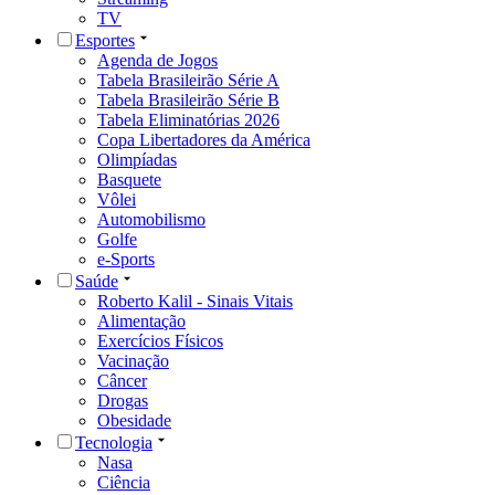
TV
Esportes
Agenda de Jogos
Tabela Brasileirão Série A
Tabela Brasileirão Série B
Tabela Eliminatórias 2026
Copa Libertadores da América
Olimpíadas
Basquete
Vôlei
Automobilismo
Golfe
e-Sports
Saúde
Roberto Kalil - Sinais Vitais
Alimentação
Exercícios Físicos
Vacinação
Câncer
Drogas
Obesidade
Tecnologia
Nasa
Ciência