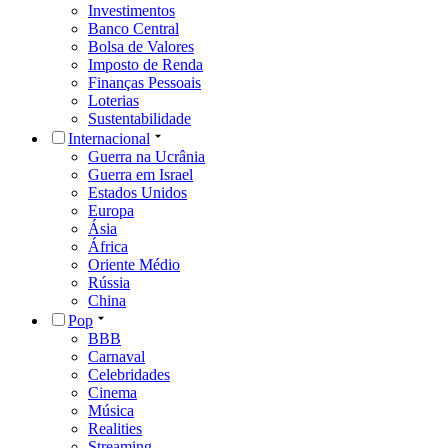
Investimentos
Banco Central
Bolsa de Valores
Imposto de Renda
Finanças Pessoais
Loterias
Sustentabilidade
Internacional
Guerra na Ucrânia
Guerra em Israel
Estados Unidos
Europa
Ásia
África
Oriente Médio
Rússia
China
Pop
BBB
Carnaval
Celebridades
Cinema
Música
Realities
Streaming