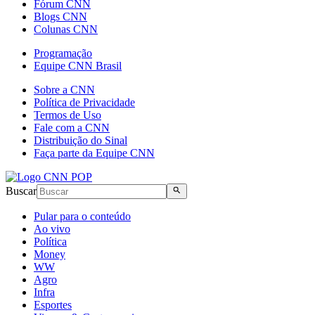
Fórum CNN
Blogs CNN
Colunas CNN
Programação
Equipe CNN Brasil
Sobre a CNN
Política de Privacidade
Termos de Uso
Fale com a CNN
Distribuição do Sinal
Faça parte da Equipe CNN
Buscar
Pular para o conteúdo
Ao vivo
Política
Money
WW
Agro
Infra
Esportes