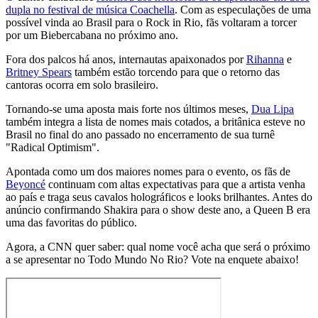
dupla no festival de música Coachella
. Com as especulações de uma
possível vinda ao Brasil para o Rock in Rio, fãs voltaram a torcer
por um Biebercabana no próximo ano.
Fora dos palcos há anos, internautas apaixonados por
Rihanna
e
Britney Spears
também estão torcendo para que o retorno das
cantoras ocorra em solo brasileiro.
Tornando-se uma aposta mais forte nos últimos meses,
Dua Lipa
também integra a lista de nomes mais cotados, a britânica esteve no
Brasil no final do ano passado no encerramento de sua turnê
"Radical Optimism".
Apontada como um dos maiores nomes para o evento, os fãs de
Beyoncé
continuam com altas expectativas para que a artista venha
ao país e traga seus cavalos holográficos e looks brilhantes. Antes do
anúncio confirmando Shakira para o show deste ano, a Queen B era
uma das favoritas do público.
Agora, a CNN quer saber: qual nome você acha que será o próximo
a se apresentar no Todo Mundo No Rio? Vote na enquete abaixo!