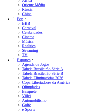
África
Oriente Médio
Rússia
China
Pop
BBB
Carnaval
Celebridades
Cinema
Música
Realities
Streaming
TV
Esportes
Agenda de Jogos
Tabela Brasileirão Série A
Tabela Brasileirão Série B
Tabela Eliminatórias 2026
Copa Libertadores da América
Olimpíadas
Basquete
Vôlei
Automobilismo
Golfe
e-Sports