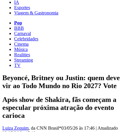
IA
Esportes
Viagem & Gastronomia
Pop
BBB
Carnaval
Celebridades
Cinema
Música
Realities
Streaming
TV
Beyoncé, Britney ou Justin: quem deve
vir ao Todo Mundo no Rio 2027? Vote
Após show de Shakira, fãs começam a
especular próxima atração do evento
carioca
Luiza Zequim
, da CNN Brasil*
03/05/26 às 17:46
|
Atualizado