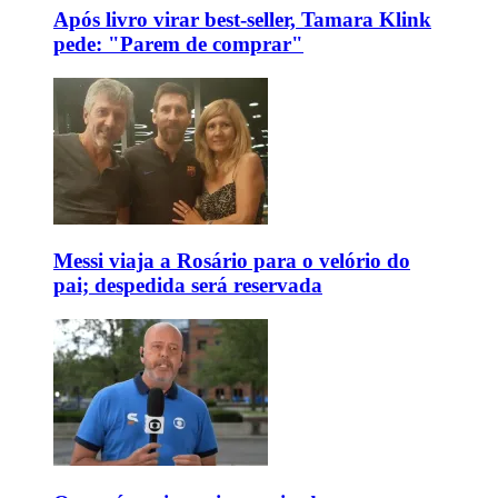
Após livro virar best-seller, Tamara Klink
pede: "Parem de comprar"
Messi viaja a Rosário para o velório do
pai; despedida será reservada