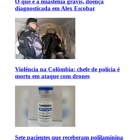
O que é a miastenia gravis, doença
diagnosticada em Alex Escobar
Violência na Colômbia: chefe de polícia é
morto em ataque com drones
Sete pacientes que receberam polilaminina