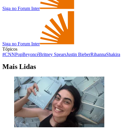
Siga no Forum Inter
Siga no Forum Inter
Tópicos
#CNNPop
Beyoncé
Britney Spears
Justin Bieber
Rihanna
Shakira
Mais Lidas