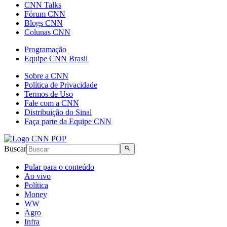
CNN Talks
Fórum CNN
Blogs CNN
Colunas CNN
Programação
Equipe CNN Brasil
Sobre a CNN
Política de Privacidade
Termos de Uso
Fale com a CNN
Distribuição do Sinal
Faça parte da Equipe CNN
Buscar
Pular para o conteúdo
Ao vivo
Política
Money
WW
Agro
Infra