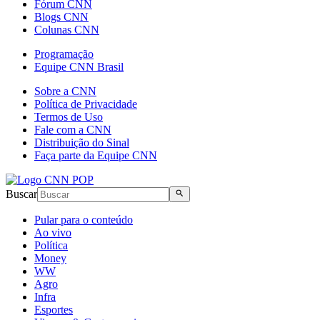
Fórum CNN
Blogs CNN
Colunas CNN
Programação
Equipe CNN Brasil
Sobre a CNN
Política de Privacidade
Termos de Uso
Fale com a CNN
Distribuição do Sinal
Faça parte da Equipe CNN
Buscar
Pular para o conteúdo
Ao vivo
Política
Money
WW
Agro
Infra
Esportes