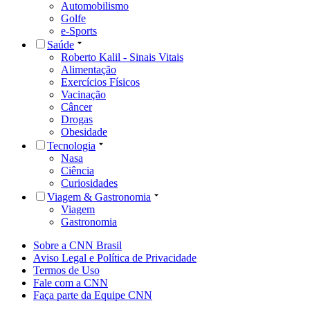
Automobilismo
Golfe
e-Sports
Saúde
Roberto Kalil - Sinais Vitais
Alimentação
Exercícios Físicos
Vacinação
Câncer
Drogas
Obesidade
Tecnologia
Nasa
Ciência
Curiosidades
Viagem & Gastronomia
Viagem
Gastronomia
Sobre a CNN Brasil
Aviso Legal e Política de Privacidade
Termos de Uso
Fale com a CNN
Faça parte da Equipe CNN