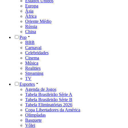
Estados Unidos
Europa
Ásia
África
Oriente Médio
Rússia
China
Pop
BBB
Carnaval
Celebridades
Cinema
Música
Realities
Streaming
TV
Esportes
Agenda de Jogos
Tabela Brasileirão Série A
Tabela Brasileirão Série B
Tabela Eliminatórias 2026
Copa Libertadores da América
Olimpíadas
Basquete
Vôlei