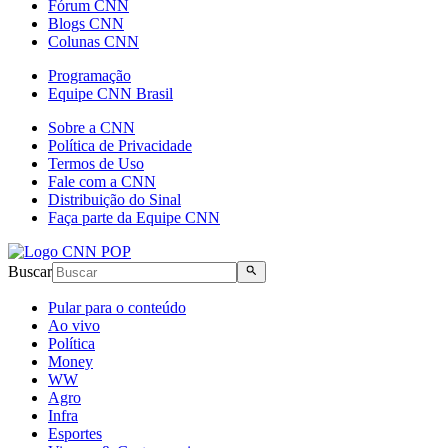
Fórum CNN
Blogs CNN
Colunas CNN
Programação
Equipe CNN Brasil
Sobre a CNN
Política de Privacidade
Termos de Uso
Fale com a CNN
Distribuição do Sinal
Faça parte da Equipe CNN
Buscar
Pular para o conteúdo
Ao vivo
Política
Money
WW
Agro
Infra
Esportes