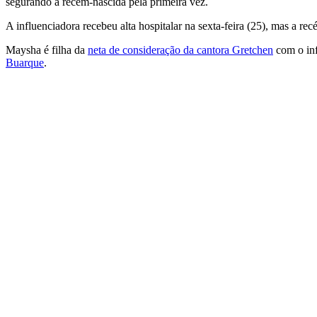
segurando a recém-nascida pela primeira vez.
A influenciadora recebeu alta hospitalar na sexta-feira (25), mas a r
Maysha é filha da
neta de consideração da cantora Gretchen
com o inf
Buarque
.