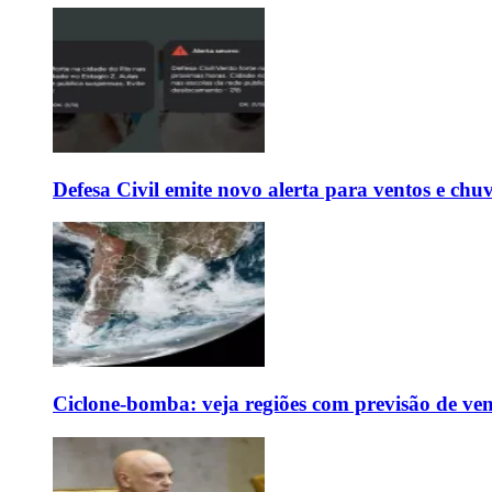
Defesa Civil emite novo alerta para ventos e chu
Ciclone-bomba: veja regiões com previsão de ven