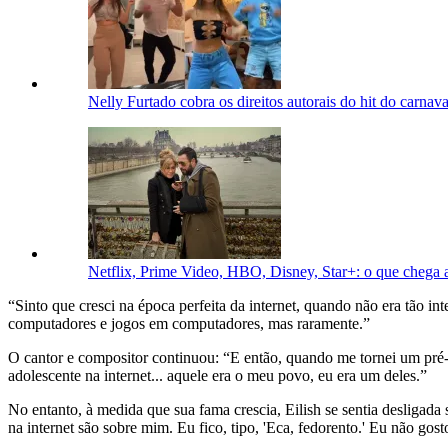
Nelly Furtado cobra os direitos autorais do hit do carnav
Netflix, Prime Video, HBO, Disney, Star+: o que chega
“Sinto que cresci na época perfeita da internet, quando não era tão in
computadores e jogos em computadores, mas raramente.”
O cantor e compositor continuou: “E então, quando me tornei um pré-
adolescente na internet... aquele era o meu povo, eu era um deles.”
No entanto, à medida que sua fama crescia, Eilish se sentia desligada
na internet são sobre mim. Eu fico, tipo, 'Eca, fedorento.' Eu não gosto