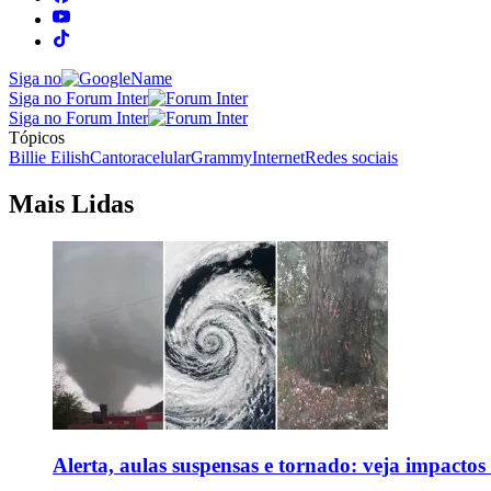
Siga no
Siga no Forum Inter
Siga no Forum Inter
Tópicos
Billie Eilish
Cantora
celular
Grammy
Internet
Redes sociais
Mais Lidas
Alerta, aulas suspensas e tornado: veja impactos