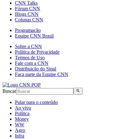
CNN Talks
Fórum CNN
Blogs CNN
Colunas CNN
Programação
Equipe CNN Brasil
Sobre a CNN
Política de Privacidade
Termos de Uso
Fale com a CNN
Distribuição do Sinal
Faça parte da Equipe CNN
Buscar
Pular para o conteúdo
Ao vivo
Política
Money
WW
Agro
Infra