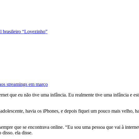
al brasileiro “Lovezinho”
 aos streamings em março
ternet que eu não tive uma infância. Eu realmente tive uma infância e e
adolescente, havia os iPhones, e depois fiquei um pouco mais velho, h
 sempre que se encontrava online. “Eu sou uma pessoa que vai à interne
 disso. ela disse.