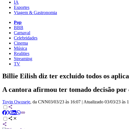
IA
Esportes
Viagem & Gastronomia
Pop
BBB
Carnaval
Celebridades
Cinema
Música
Realities
Streaming
TV
Billie Eilish diz ter excluído todos os aplic
A cantora afirmou ter tomado decisão por
Toyin Owoseje
, da CNN
03/03/23 às 16:07
|
Atualizado
03/03/23 às 