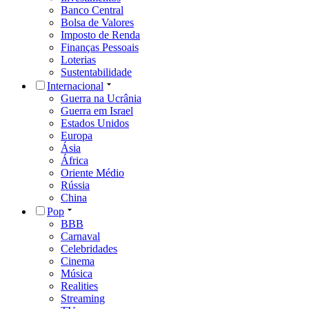
Banco Central
Bolsa de Valores
Imposto de Renda
Finanças Pessoais
Loterias
Sustentabilidade
Internacional
Guerra na Ucrânia
Guerra em Israel
Estados Unidos
Europa
Ásia
África
Oriente Médio
Rússia
China
Pop
BBB
Carnaval
Celebridades
Cinema
Música
Realities
Streaming