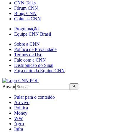
CNN Talks
Fórum CNN
Blogs CNN
Colunas CNN
Programação
Equipe CNN Brasil
Sobre a CNN
Política de Privacidade
Termos de Uso
Fale com a CNN
Distribuição do Sinal
Faça parte da Equipe CNN
Buscar
Pular para o conteúdo
Ao vivo
Política
Money
WW
Agro
Infra