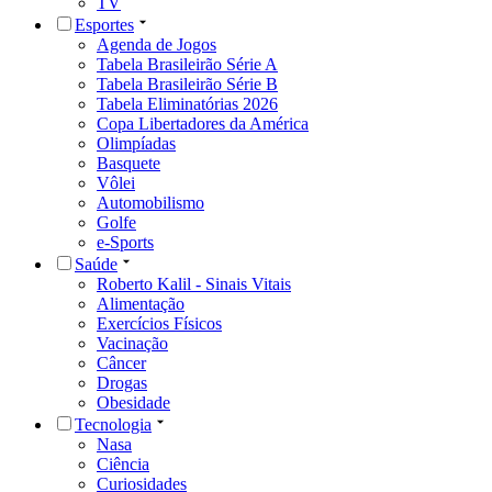
TV
Esportes
Agenda de Jogos
Tabela Brasileirão Série A
Tabela Brasileirão Série B
Tabela Eliminatórias 2026
Copa Libertadores da América
Olimpíadas
Basquete
Vôlei
Automobilismo
Golfe
e-Sports
Saúde
Roberto Kalil - Sinais Vitais
Alimentação
Exercícios Físicos
Vacinação
Câncer
Drogas
Obesidade
Tecnologia
Nasa
Ciência
Curiosidades