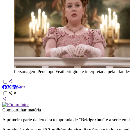
Personagem Penelope Featherington é interpretada pela irland
Compartilhar matéria
A primeira parte da terceira temporada de "
Bridgerton
" é a série em 
A produção alcançou
25,3 milhões de visualizações
em todo o mundo 