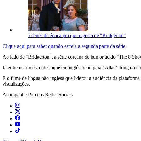
5 séries de época pra quem gosta de "Bridgerton"
Clique aqui para saber quando estreia a segunda parte da série
.
Ao lado de "Bridgerton", a série coreana de humor ácido "The 8 Show"
Já entre os filmes, o destaque em inglês ficou para "Atlas", longa-m
E o filme de língua não-inglesa que liderou a audiência da plataforma
visualizações.
Acompanhe
Pop
nas Redes Sociais