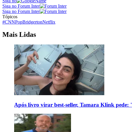
Siga no
Siga no Forum Inter
Siga no Forum Inter
Tópicos
#CNNPop
Bridgerton
Netflix
Mais Lidas
Após livro virar best-seller, Tamara Klink pede