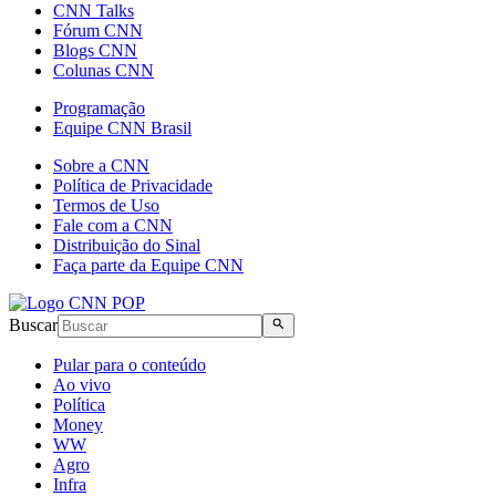
CNN Talks
Fórum CNN
Blogs CNN
Colunas CNN
Programação
Equipe CNN Brasil
Sobre a CNN
Política de Privacidade
Termos de Uso
Fale com a CNN
Distribuição do Sinal
Faça parte da Equipe CNN
Buscar
Pular para o conteúdo
Ao vivo
Política
Money
WW
Agro
Infra