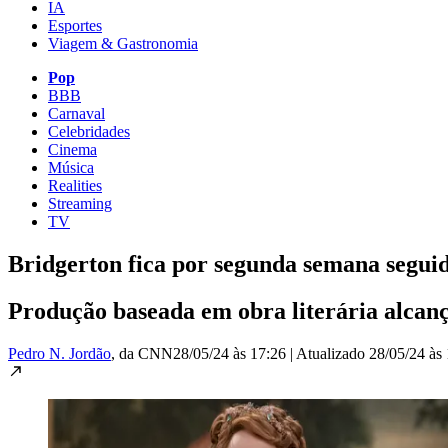
IA
Esportes
Viagem & Gastronomia
Pop
BBB
Carnaval
Celebridades
Cinema
Música
Realities
Streaming
TV
Bridgerton fica por segunda semana seguid
Produção baseada em obra literária alcanç
Pedro N. Jordão
, da CNN
28/05/24 às 17:26
|
Atualizado
28/05/24 às