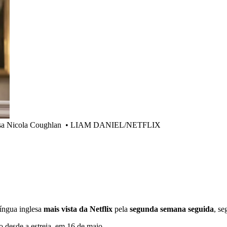
esa Nicola Coughlan
•
LIAM DANIEL/NETFLIX
língua inglesa
mais vista da Netflix
pela
segunda semana seguida
, se
desde a estreia, em 16 de maio.