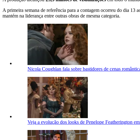
A primeira semana de referência para a contagem ocorreu do dia 13 ao
mantém na liderança entre outras obras de mesma categoria.
Nicola Coughlan fala sobre bastidores de cenas romântic
Veja a evolução dos looks de Penelope Featherington em