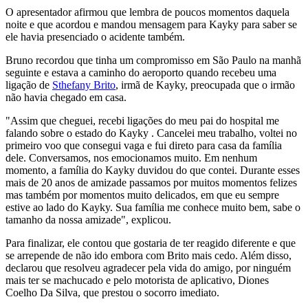
O apresentador afirmou que lembra de poucos momentos daquela
noite e que acordou e mandou mensagem para Kayky para saber se
ele havia presenciado o acidente também.
Bruno recordou que tinha um compromisso em São Paulo na manhã
seguinte e estava a caminho do aeroporto quando recebeu uma
ligação de
Sthefany Brito
, irmã de Kayky, preocupada que o irmão
não havia chegado em casa.
"Assim que cheguei, recebi ligações do meu pai do hospital me
falando sobre o estado do Kayky . Cancelei meu trabalho, voltei no
primeiro voo que consegui vaga e fui direto para casa da família
dele. Conversamos, nos emocionamos muito. Em nenhum
momento, a família do Kayky duvidou do que contei. Durante esses
mais de 20 anos de amizade passamos por muitos momentos felizes
mas também por momentos muito delicados, em que eu sempre
estive ao lado do Kayky. Sua família me conhece muito bem, sabe o
tamanho da nossa amizade", explicou.
Para finalizar, ele contou que gostaria de ter reagido diferente e que
se arrepende de não ido embora com Brito mais cedo. Além disso,
declarou que resolveu agradecer pela vida do amigo, por ninguém
mais ter se machucado e pelo motorista de aplicativo, Diones
Coelho Da Silva, que prestou o socorro imediato.