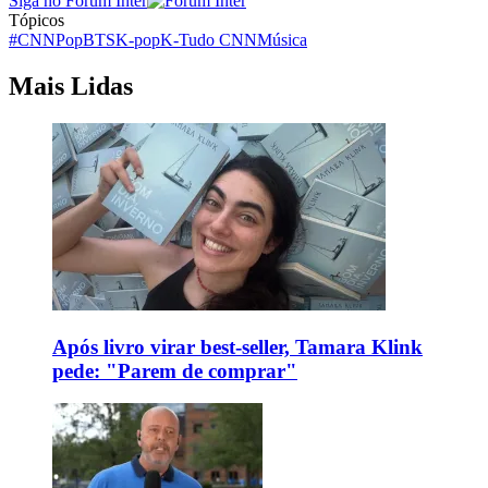
Siga no Forum Inter
Tópicos
#CNNPop
BTS
K-pop
K-Tudo CNN
Música
Mais Lidas
Após livro virar best-seller, Tamara Klink
pede: "Parem de comprar"