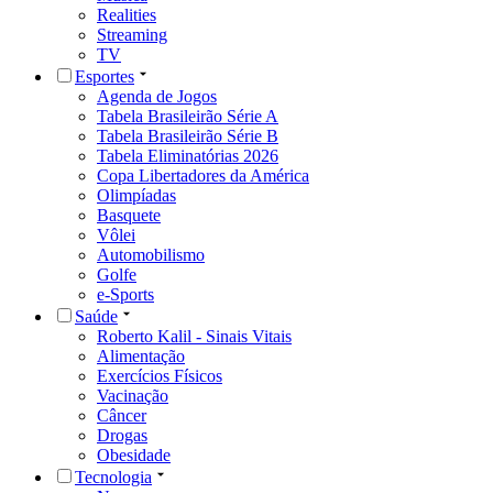
Realities
Streaming
TV
Esportes
Agenda de Jogos
Tabela Brasileirão Série A
Tabela Brasileirão Série B
Tabela Eliminatórias 2026
Copa Libertadores da América
Olimpíadas
Basquete
Vôlei
Automobilismo
Golfe
e-Sports
Saúde
Roberto Kalil - Sinais Vitais
Alimentação
Exercícios Físicos
Vacinação
Câncer
Drogas
Obesidade
Tecnologia