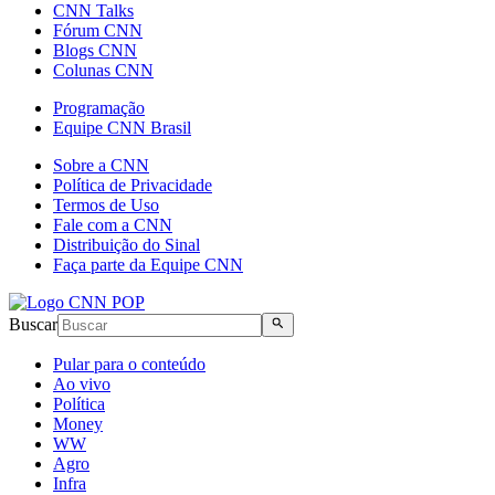
CNN Talks
Fórum CNN
Blogs CNN
Colunas CNN
Programação
Equipe CNN Brasil
Sobre a CNN
Política de Privacidade
Termos de Uso
Fale com a CNN
Distribuição do Sinal
Faça parte da Equipe CNN
Buscar
Pular para o conteúdo
Ao vivo
Política
Money
WW
Agro
Infra