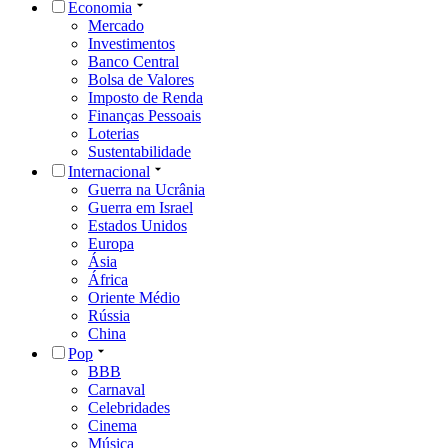
Economia
Mercado
Investimentos
Banco Central
Bolsa de Valores
Imposto de Renda
Finanças Pessoais
Loterias
Sustentabilidade
Internacional
Guerra na Ucrânia
Guerra em Israel
Estados Unidos
Europa
Ásia
África
Oriente Médio
Rússia
China
Pop
BBB
Carnaval
Celebridades
Cinema
Música