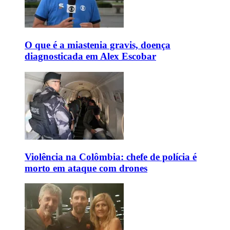
O que é a miastenia gravis, doença
diagnosticada em Alex Escobar
Violência na Colômbia: chefe de polícia é
morto em ataque com drones