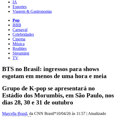
IA
Esportes
Viagem & Gastronomia
Pop
BBB
Carnaval
Celebridades
Cinema
Música
Realities
Streaming
TV
BTS no Brasil: ingressos para shows
esgotam em menos de uma hora e meia
Grupo de K-pop se apresentará no
Estádio dos Morumbis, em São Paulo, nos
dias 28, 30 e 31 de outubro
Marcella Brasil
, da CNN Brasil*
10/04/26 às 11:57
|
Atualizado