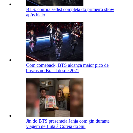
BTS: confira setlist completa do primeiro show
após hiato
Com comeback, BTS alcança maior pico de
buscas no Brasil desde 2021
Jin do BTS presenteia Janja com gin durante
viagem de Lula à Coreia do Sul