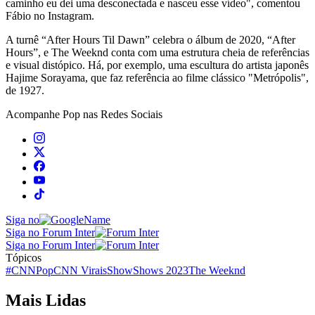
caminho eu dei uma desconectada e nasceu esse vídeo", comentou
Fábio no Instagram.
A turnê “After Hours Til Dawn” celebra o álbum de 2020, “After
Hours”, e The Weeknd conta com uma estrutura cheia de referências
e visual distópico. Há, por exemplo, uma escultura do artista japonês
Hajime Sorayama, que faz referência ao filme clássico "Metrópolis",
de 1927.
Acompanhe
Pop
nas Redes Sociais
Siga no
Siga no Forum Inter
Siga no Forum Inter
Tópicos
#CNNPop
CNN Virais
Show
Shows 2023
The Weeknd
Mais Lidas