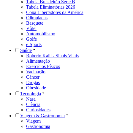
Tabela Brasileirão Série B
Tabela Eliminatórias 2026
Copa Libertadores da América
Olimpíadas
Basquete
Vôlei
Automobilismo
Golfe
e-Sports
Saúde
Roberto Kalil - Sinais Vitais
Alimentação
Exercícios Físicos
Vacinação
Câncer
Drogas
Obesidade
Tecnologia
Nasa
Ciência
Curiosidades
Viagem & Gastronomia
Viagem
Gastronomia