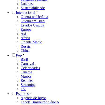
Loterias
Sustentabilidade
Internacional
Guerra na Ucrânia
Guerra em Israel
Estados Unidos
Europa
Ásia
África
Oriente Médio
Rússia
China
Pop
BBB
Carnaval
Celebridades
Cinema
Música
Realities
Streaming
TV
Esportes
Agenda de Jogos
Tabela Brasileirão Série A