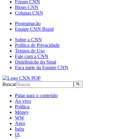
Fórum CNN
Blogs CNN
Colunas CNN
Programação
Equipe CNN Brasil
Sobre a CNN
Política de Privacidade
Termos de Uso
Fale com a CNN
Distribuição do Sinal
Faça parte da Equipe CNN
Buscar
Pular para o conteúdo
Ao vivo
Política
Money
WW
Agro
Infra
IA