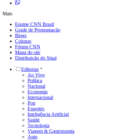
Mais
Equipe CNN Brasil
Grade de Programação
Blogs
Colunas
Fórum CNN
Mapa do site
Distribuição do Sinal
Editorias
Ao Vivo
Política
Nacional
Economia
Internacional
Pop
Esportes
Inteligência Artificial
Saúde
Tecnologia
Viagem & Gastronomia
Auto