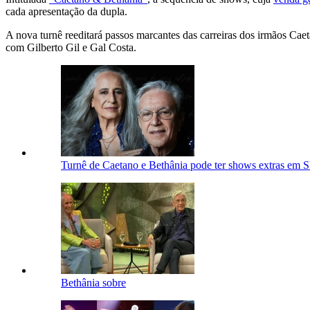
cada apresentação da dupla.
A nova turnê reeditará passos marcantes das carreiras dos irmãos Ca
com Gilberto Gil e Gal Costa.
Turnê de Caetano e Bethânia pode ter shows extras em S
Bethânia sobre