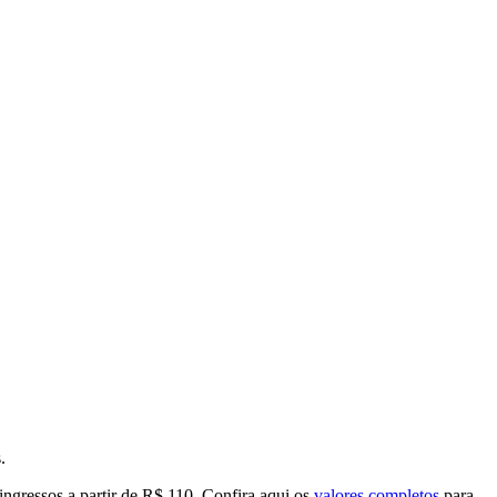
.
á ingressos a partir de R$ 110. Confira aqui os
valores completos
para