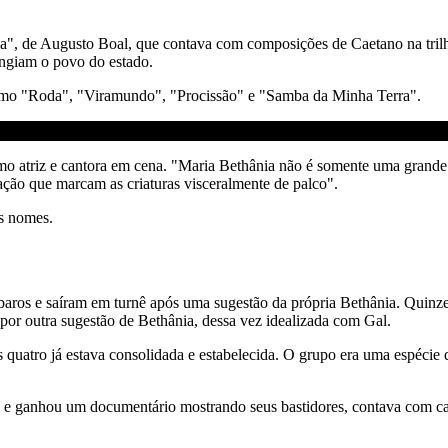
", de Augusto Boal, que contava com composições de Caetano na trilha 
tingiam o povo do estado.
como "Roda", "Viramundo", "Procissão" e "Samba da Minha Terra".
mo atriz e cantora em cena. "Maria Bethânia não é somente uma grande
ção que marcam as criaturas visceralmente de palco".
s nomes.
ros e saíram em turnê após uma sugestão da própria Bethânia. Quinze 
por outra sugestão de Bethânia, dessa vez idealizada com Gal.
s quatro já estava consolidada e estabelecida. O grupo era uma espécie
ra e ganhou um documentário mostrando seus bastidores, contava com 