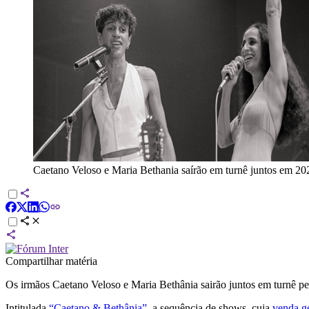
Caetano Veloso e Maria Bethania saírão em turnê juntos em 20
Compartilhar matéria
Os irmãos Caetano Veloso e Maria Bethânia sairão juntos em turnê pe
Intitulada
“Caetano & Bethânia”
, a sequência de shows, cuja
venda ge