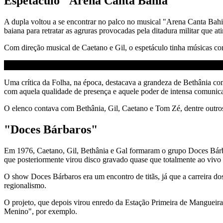
Espetáculo "Arena Canta Bahia"
A dupla voltou a se encontrar no palco no musical "Arena Canta Bahia
baiana para retratar as agruras provocadas pela ditadura militar que a
Com direção musical de Caetano e Gil, o espetáculo tinha músicas 
Uma crítica da Folha, na época, destacava a grandeza de Bethânia co
com aquela qualidade de presença e aquele poder de intensa comunica
O elenco contava com Bethânia, Gil, Caetano e Tom Zé, dentre outro
"Doces Bárbaros"
Em 1976, Caetano, Gil, Bethânia e Gal formaram o grupo Doces Bárba
que posteriormente virou disco gravado quase que totalmente ao vivo 
O show Doces Bárbaros era um encontro de titãs, já que a carreira do
regionalismo.
O projeto, que depois virou enredo da Estação Primeira de Manguei
Menino", por exemplo.