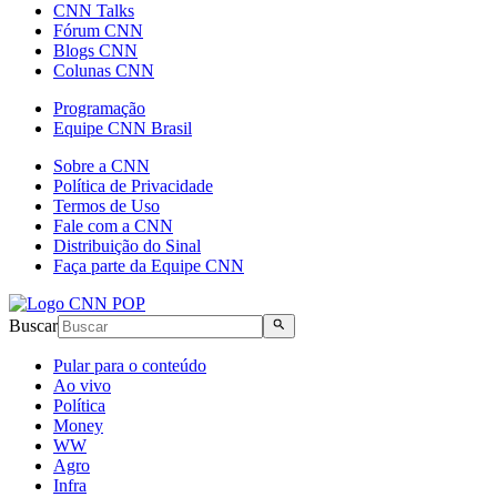
CNN Talks
Fórum CNN
Blogs CNN
Colunas CNN
Programação
Equipe CNN Brasil
Sobre a CNN
Política de Privacidade
Termos de Uso
Fale com a CNN
Distribuição do Sinal
Faça parte da Equipe CNN
Buscar
Pular para o conteúdo
Ao vivo
Política
Money
WW
Agro
Infra