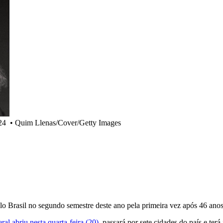
24
•
Quim Llenas/Cover/Getty Images
lo Brasil no segundo semestre deste ano pela primeira vez após 46 anos
ral abriu nesta quarta-feira (20)
, passará por sete cidades do país e ter