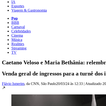
IA
Esportes
Viagem & Gastronomia
Pop
BBB
Carnaval
Celebridades
Cinema
Música
Realities
Streaming
TV
Caetano Veloso e Maria Bethânia: relembr
Venda geral de ingressos para a turnê dos i
Flávio Ismerim
, da CNN
, São Paulo
20/03/24 às 12:33
|
Atualizado
20