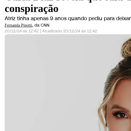
conspiração
Atriz tinha apenas 9 anos quando pediu para deixar 
, da CNN
Fernanda Pinotti
20/12/24 às 12:42
|
Atualizado
20/12/24 às 12:42