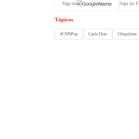
Siga no
Siga no F
Tópicos
#CNNPop
Carla Diaz
Chiquititas