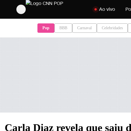
Pular para o conteú
Ao vivo
Po
Pop
BBB
Carnaval
Celebridades
Carla Diaz revela que saiu d