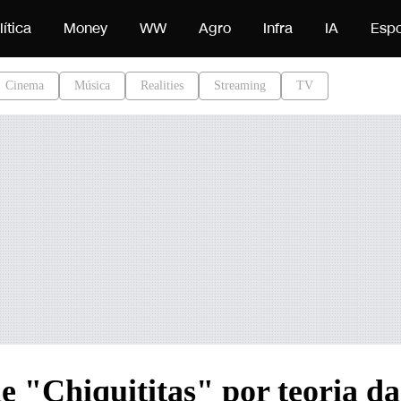
do
lítica
Money
WW
Agro
Infra
IA
Espo
Cinema
Música
Realities
Streaming
TV
e "Chiquititas" por teoria da