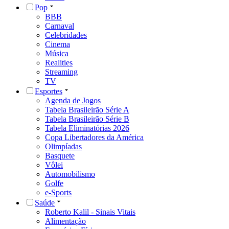
Pop
BBB
Carnaval
Celebridades
Cinema
Música
Realities
Streaming
TV
Esportes
Agenda de Jogos
Tabela Brasileirão Série A
Tabela Brasileirão Série B
Tabela Eliminatórias 2026
Copa Libertadores da América
Olimpíadas
Basquete
Vôlei
Automobilismo
Golfe
e-Sports
Saúde
Roberto Kalil - Sinais Vitais
Alimentação