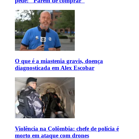
pede: "Parem de comprar"
O que é a miastenia gravis, doença
diagnosticada em Alex Escobar
Violência na Colômbia: chefe de polícia é
morto em ataque com drones