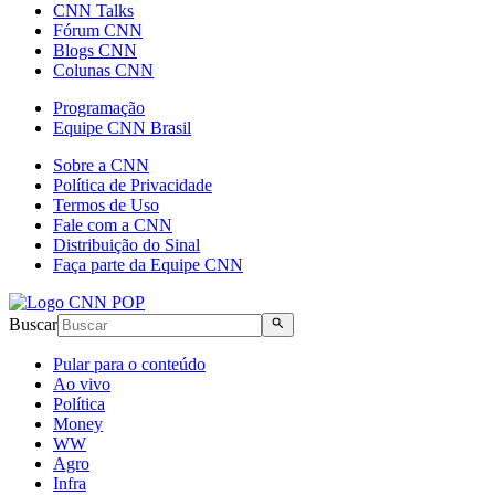
CNN Talks
Fórum CNN
Blogs CNN
Colunas CNN
Programação
Equipe CNN Brasil
Sobre a CNN
Política de Privacidade
Termos de Uso
Fale com a CNN
Distribuição do Sinal
Faça parte da Equipe CNN
Buscar
Pular para o conteúdo
Ao vivo
Política
Money
WW
Agro
Infra