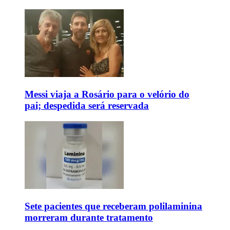
Messi viaja a Rosário para o velório do
pai; despedida será reservada
Sete pacientes que receberam polilaminina
morreram durante tratamento