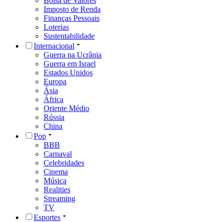
Bolsa de Valores
Imposto de Renda
Finanças Pessoais
Loterias
Sustentabilidade
Internacional
Guerra na Ucrânia
Guerra em Israel
Estados Unidos
Europa
Ásia
África
Oriente Médio
Rússia
China
Pop
BBB
Carnaval
Celebridades
Cinema
Música
Realities
Streaming
TV
Esportes