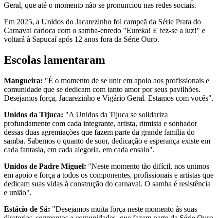
Geral, que até o momento não se pronunciou nas redes sociais.
Em 2025, a Unidos do Jacarezinho foi campeã da Série Prata do
Carnaval carioca com o samba-enredo "Eureka! E fez-se a luz!" e
voltará à Sapucaí após 12 anos fora da Série Ouro.
Escolas lamentaram
Mangueira:
"É o momento de se unir em apoio aos profissionais e
comunidade que se dedicam com tanto amor por seus pavilhões.
Desejamos força, Jacarezinho e Vigário Geral. Estamos com vocês".
Unidos da Tijuca:
"A Unidos da Tijuca se solidariza
profundamente com cada integrante, artista, ritmista e sonhador
dessas duas agremiações que fazem parte da grande família do
samba. Sabemos o quanto de suor, dedicação e esperança existe em
cada fantasia, em cada alegoria, em cada ensaio".
Unidos de Padre Miguel:
"Neste momento tão difícil, nos unimos
em apoio e força a todos os componentes, profissionais e artistas que
dedicam suas vidas à construção do carnaval. O samba é resistência
e união".
Estácio de Sá:
"Desejamos muita força neste momento às suas
diretorias, segmentos e comunidades, que fazem parte da Série Ouro