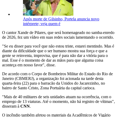
Após morte de Gilsinho, Portela anuncia novo
intérprete; veja quem é
O cantor Xande de Pilares, que será homenageado no samba-enredo
de 2026, fez um vídeo em suas redes sociais lamentando o ocorrido.
"Se eu disser para você que não estou triste, estarei mentindo. Mas é
diante da dificuldade que o ser humano mostra sua força e que a
gente se reinventa, improvisa, que é para não dar a vitória para o
mal. Esse é o momento de dar as mãos para que alguma coisa
aconteça em nosso favor", disse.
De acordo com o Corpo de Bombeiros Militar do Estado do Rio de
Janeiro (CBMERJ), a organização foi acionada na tarde desta
quarta-feira (22) para o barracão da Unidos do Jacarezinho, no
bairro de Santo Cristo, Zona Portuária da capital carioca.
"Mais de 40 militares de seis unidades atuam na ocorrência, com o
emprego de 13 viaturas. Até o momento, não há registro de vítimas",
disseram à
CNN
.
O incêndio também afetou os materiais da Acadêmicos de Vigário