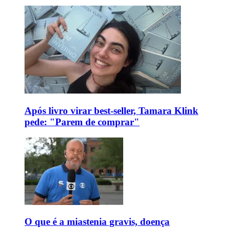
Após livro virar best-seller, Tamara Klink
pede: "Parem de comprar"
O que é a miastenia gravis, doença