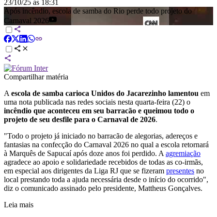
23/10/25 às 18:31
Após incêndio, escola de samba do Rio perde todo projeto do
Carnaval 2026
Compartilhar matéria
A
escola de samba carioca Unidos do Jacarezinho lamentou
em
uma nota publicada nas redes sociais nesta quarta-feira (22) o
incêndio que aconteceu em seu barracão e queimou todo o
projeto de seu desfile para o Carnaval de 2026
.
"Todo o projeto já iniciado no barracão de alegorias, adereços e
fantasias na confecção do Carnaval 2026 no qual a escola retornará
à Marquês de Sapucaí após doze anos foi perdido. A
agremiação
agradece ao apoio e solidariedade recebidos de todas as co-irmãs,
em especial aos dirigentes da Liga RJ que se fizeram
presentes
no
local prestando toda a ajuda necessária desde o início do ocorrido",
diz o comunicado assinado pelo presidente, Mattheus Gonçalves.
Leia mais