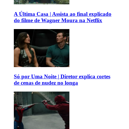
A Última Casa | Assista ao final explicado
do filme de Wagner Moura na Netflix
Só por Uma Noite | Diretor explica cortes
de cenas de nudez no longa