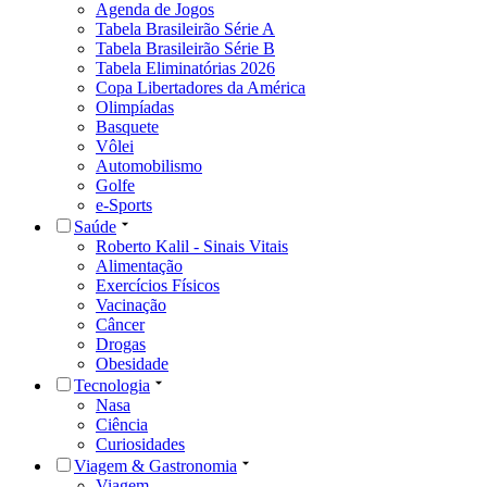
Agenda de Jogos
Tabela Brasileirão Série A
Tabela Brasileirão Série B
Tabela Eliminatórias 2026
Copa Libertadores da América
Olimpíadas
Basquete
Vôlei
Automobilismo
Golfe
e-Sports
Saúde
Roberto Kalil - Sinais Vitais
Alimentação
Exercícios Físicos
Vacinação
Câncer
Drogas
Obesidade
Tecnologia
Nasa
Ciência
Curiosidades
Viagem & Gastronomia
Viagem