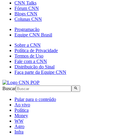
CNN Talks
Fórum CNN
Blogs CNN
Colunas CNN
Programação
Equipe CNN Brasil
Sobre a CNN
Política de Privacidade
Termos de Uso
Fale com a CNN
Distribuição do Sinal
Faça parte da Equipe CNN
Buscar
Pular para o conteúdo
Ao vivo
Política
Money
WW
Agro
Infra