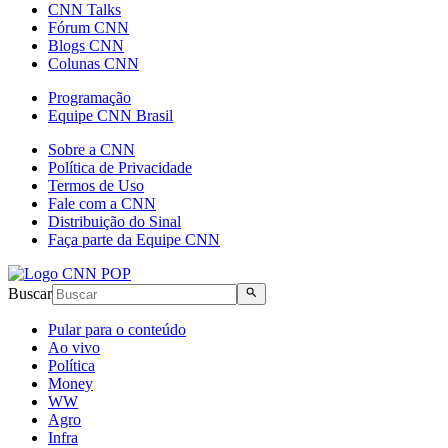
CNN Talks
Fórum CNN
Blogs CNN
Colunas CNN
Programação
Equipe CNN Brasil
Sobre a CNN
Política de Privacidade
Termos de Uso
Fale com a CNN
Distribuição do Sinal
Faça parte da Equipe CNN
Buscar
Pular para o conteúdo
Ao vivo
Política
Money
WW
Agro
Infra