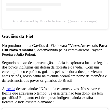
A post shared by Mocidade Alegre (@mocidadealegre)
Gaviões da Fiel
No próximo ano, a Gaviões da Fiel levará
"Vozes Ancestrais Para
Um Novo Amanhã"
, desenvolvido pelos carnavalescos Rayner
Pereira e Júlio Poloni.
Segundo o texto de apresentação, a ideia é explorar a luta e o legado
dos povos indígenas em defesa da floresta e da vida. "Com um
enredo político e poético, guiados pela sabedoria dos que vieram
antes de nós, nosso canto na avenida ecoará em nome da memória e
da resistência dos povos originários do Brasil".
A
escola
destaca ainda: "Nós ainda estamos vivos. Nossa voz é
flecha que atravessa o tempo. Se essa terra não tem dono, ela tem
guardiões! Enquanto existir o povo indígena, ainda existirá a
floresta. Ainda existirá o amanhã".