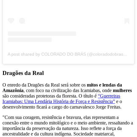
A post shared by COLORADO DO BRÁS (@coloradodobras_oficial)
Dragões da Real
O enredo da Dragões da Real será sobre os
mitos e lendas da
Amazônia
, com foco na civilização das Icamiabas, onde
mulheres
são consideradas protetoras da floresta. O título é
“Guerreiras
Icamiabas: Uma Lendária História de Força e Resistência”
e o
desenvolvimento ficará a cargo do carnavalesco Jorge Freitas.
"Com sua coragem, resistência e bravura, elas representam a
conexão entre o mundo mitológico e o meio ambiente, ressaltando a
importância da preservação da natureza. Isso reflete a força da
ancestralidade e da cultura indígena. Sociedade matriarcal,