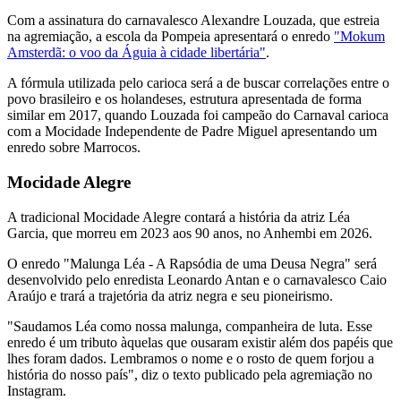
Com a assinatura do carnavalesco Alexandre Louzada, que estreia
na agremiação, a escola da Pompeia apresentará o enredo
"Mokum
Amsterdã: o voo da Águia à cidade libertária"
.
A fórmula utilizada pelo carioca será a de buscar correlações entre o
povo brasileiro e os holandeses, estrutura apresentada de forma
similar em 2017, quando Louzada foi campeão do Carnaval carioca
com a Mocidade Independente de Padre Miguel apresentando um
enredo sobre Marrocos.
Mocidade Alegre
A tradicional Mocidade Alegre contará a história da atriz Léa
Garcia, que morreu em 2023 aos 90 anos, no Anhembi em 2026.
O enredo "Malunga Léa - A Rapsódia de uma Deusa Negra" será
desenvolvido pelo enredista Leonardo Antan e o carnavalesco Caio
Araújo e trará a trajetória da atriz negra e seu pioneirismo.
"Saudamos Léa como nossa malunga, companheira de luta. Esse
enredo é um tributo àquelas que ousaram existir além dos papéis que
lhes foram dados. Lembramos o nome e o rosto de quem forjou a
história do nosso país", diz o texto publicado pela agremiação no
Instagram.