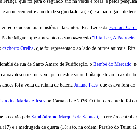
i França, que foi para o segundo ano na verde e rosas, e pelos pesquis
que aconteceu entre a noite de segunda-feira (16) e a madrugada de ter
enredo que contaram histórias da cantora Rita Lee e da
escritora Caro
de Padre Miguel, que apresentou o samba-enredo
"Rita Lee, A Padroeira
ao
cachorro Orelha
, que foi representado ao lado de outros animais. Rit
ndomblé de rua de Santo Amaro de Purificação, o
Bembé do Mercado,
n
carnavalesco responsável pelo desfile sobre Laíla que levou a azul e b
ques foi a volta da rainha de bateria
Juliana Paes
, que estava fora d
Carolina Maria de Jesus
no Carnaval de 2026. O título do enredo foi o
ue passarão pelo
Sambódromo Marquês de Sapucaí
, na região central d
ça (17) e a madrugada de quarta (18) são, na ordem: Paraíso do Tuiuti (