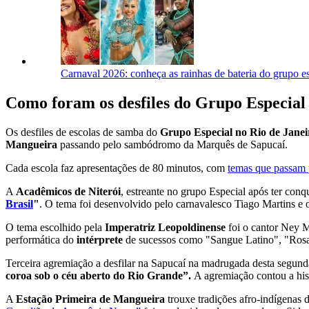
Carnaval 2026: conheça as rainhas de bateria do grupo e
Como foram os desfiles do Grupo Especial
Os desfiles de escolas de samba do
Grupo Especial no Rio de Janei
Mangueira
passando pelo sambódromo da Marquês de Sapucaí.
Cada escola faz apresentações de 80 minutos, com
temas que passam p
A
Acadêmicos de Niterói
, estreante no grupo Especial após ter con
Brasil
"
. O tema foi desenvolvido pelo carnavalesco Tiago Martins e o
O tema escolhido pela
Imperatriz Leopoldinense
foi o cantor Ney M
performática do
intérprete
de sucessos como "Sangue Latino", "Rosa
Terceira agremiação a desfilar na Sapucaí na madrugada desta segunda
coroa sob o céu aberto do Rio Grande”.
A agremiação contou a his
A
Estação Primeira de Mangueira
trouxe tradições afro-indígenas