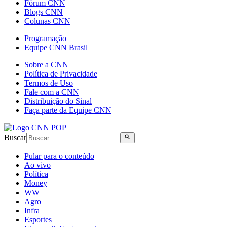
Fórum CNN
Blogs CNN
Colunas CNN
Programação
Equipe CNN Brasil
Sobre a CNN
Política de Privacidade
Termos de Uso
Fale com a CNN
Distribuição do Sinal
Faça parte da Equipe CNN
Buscar
Pular para o conteúdo
Ao vivo
Política
Money
WW
Agro
Infra
Esportes