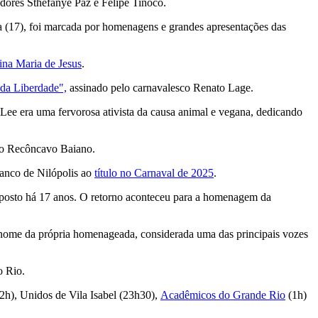
adores Sthefanye Paz e Felipe Tinoco.
ça (17), foi marcada por homenagens e grandes apresentações das
lina Maria de Jesus
.
 da Liberdade",
assinado pelo carnavalesco Renato Lage.
a Lee era uma fervorosa ativista da causa animal e vegana, dedicando
o Recôncavo Baiano.
ranco de Nilópolis ao
título no Carnaval de 2025
.
o posto há 17 anos. O retorno aconteceu para a homenagem da
 nome da própria homenageada, considerada uma das principais vozes
o Rio.
22h), Unidos de Vila Isabel (23h30),
Acadêmicos do Grande Rio
(1h)