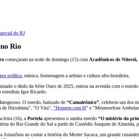
special do RJ
 no Rio
ro
começaram na noite de domingo (15) com
Acadêmicos de Niterói, 
or política
, música, homenagem a artistas e cultura afro-brasileira.
quistado o título da Série Ouro de 2025, entrou na avenida com o enred
 enredista Igor Ricardo.
atogrosso. O enredo, batizado de
“Camaleônico”
, celebrou um dos m
 de Hiroshima", "O Vira",
"Homem com H
" e "Metamorfose Ambulan
-feira (16), a
Portela
apresentou o samba enredo
“O mistério do prín
tória do Rio Grande do Sul a partir de Custódio Joaquim de Almeida, p
 da Amazônia ao contar a história do Mestre Sacaca, um grande curand