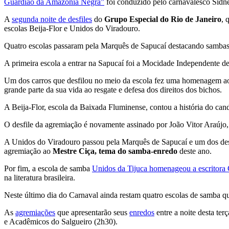
Guardião da Amazônia Negra”
foi conduzido pelo carnavalesco Sidne
A
segunda noite de desfiles
do
Grupo Especial do Rio de Janeiro
, 
escolas Beija-Flor e Unidos do Viradouro.
Quatro escolas passaram pela Marquês de Sapucaí destacando sambas-
A primeira escola a entrar na Sapucaí foi a Mocidade Independente 
Um dos carros que desfilou no meio da escola fez uma homenagem 
grande parte da sua vida ao resgate e defesa dos direitos dos bichos.
A Beija-Flor, escola da Baixada Fluminense, contou a história do ca
O desfile da agremiação é novamente assinado por João Vitor Araújo, 
A Unidos do Viradouro passou pela Marquês de Sapucaí e um dos desta
agremiação ao
Mestre Ciça, tema do samba-enredo
deste ano.
Por fim, a escola de samba
Unidos da Tijuca homenageou a escritora 
na literatura brasileira.
Neste último dia do Carnaval ainda restam quatro escolas de samba q
As
agremiações
que apresentarão seus
enredos
entre a noite desta ter
e Acadêmicos do Salgueiro (2h30).