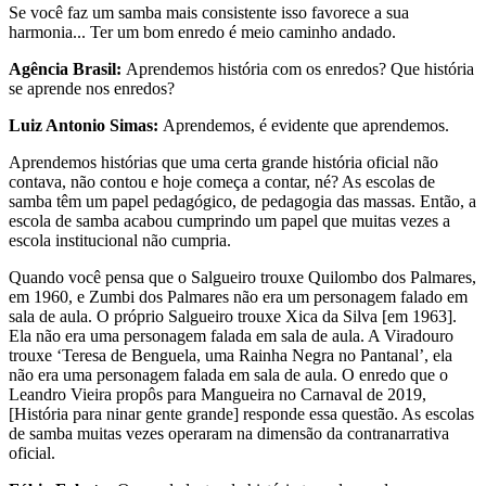
Se você faz um samba mais consistente isso favorece a sua
harmonia... Ter um bom enredo é meio caminho andado.
Agência Brasil:
Aprendemos história com os enredos? Que história
se aprende nos enredos?
Luiz Antonio Simas:
Aprendemos, é evidente que aprendemos.
Aprendemos histórias que uma certa grande história oficial não
contava, não contou e hoje começa a contar, né? As escolas de
samba têm um papel pedagógico, de pedagogia das massas. Então, a
escola de samba acabou cumprindo um papel que muitas vezes a
escola institucional não cumpria.
Quando você pensa que o Salgueiro trouxe Quilombo dos Palmares,
em 1960, e Zumbi dos Palmares não era um personagem falado em
sala de aula. O próprio Salgueiro trouxe Xica da Silva [em 1963].
Ela não era uma personagem falada em sala de aula. A Viradouro
trouxe ‘Teresa de Benguela, uma Rainha Negra no Pantanal’, ela
não era uma personagem falada em sala de aula. O enredo que o
Leandro Vieira propôs para Mangueira no Carnaval de 2019,
[História para ninar gente grande] responde essa questão. As escolas
de samba muitas vezes operaram na dimensão da contranarrativa
oficial.