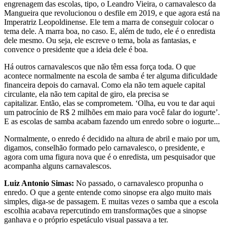
engrenagem das escolas, tipo, o Leandro Vieira, o carnavalesco da
Mangueira que revolucionou o desfile em 2019, e que agora está na
Imperatriz Leopoldinense. Ele tem a marra de conseguir colocar o
tema dele. A marra boa, no caso. E, além de tudo, ele é o enredista
dele mesmo. Ou seja, ele escreve o tema, bola as fantasias, e
convence o presidente que a ideia dele é boa.
Há outros carnavalescos que não têm essa força toda. O que
acontece normalmente na escola de samba é ter alguma dificuldade
financeira depois do carnaval. Como ela não tem aquele capital
circulante, ela não tem capital de giro, ela precisa se
capitalizar. Então, elas se comprometem. ‘Olha, eu vou te dar aqui
um patrocínio de R$ 2 milhões em maio para você falar do iogurte’.
E as escolas de samba acabam fazendo um enredo sobre o iogurte...
Normalmente, o enredo é decidido na altura de abril e maio por um,
digamos, conselhão formado pelo carnavalesco, o presidente, e
agora com uma figura nova que é o enredista, um pesquisador que
acompanha alguns carnavalescos.
Luiz Antonio Simas:
No passado, o carnavalesco propunha o
enredo. O que a gente entende como sinopse era algo muito mais
simples, diga-se de passagem. E muitas vezes o samba que a escola
escolhia acabava repercutindo em transformações que a sinopse
ganhava e o próprio espetáculo visual passava a ter.