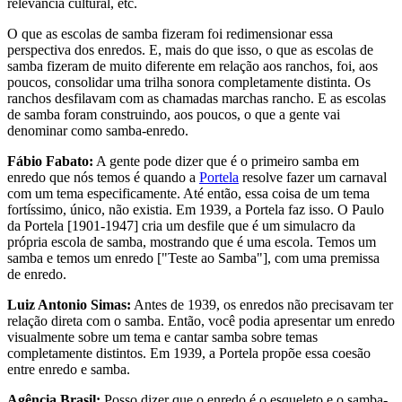
relevância cultural, etc.
O que as escolas de samba fizeram foi redimensionar essa
perspectiva dos enredos. E, mais do que isso, o que as escolas de
samba fizeram de muito diferente em relação aos ranchos, foi, aos
poucos, consolidar uma trilha sonora completamente distinta. Os
ranchos desfilavam com as chamadas marchas rancho. E as escolas
de samba foram construindo, aos poucos, o que a gente vai
denominar como samba-enredo.
Fábio Fabato:
A gente pode dizer que é o primeiro samba em
enredo que nós temos é quando a
Portela
resolve fazer um carnaval
com um tema especificamente. Até então, essa coisa de um tema
fortíssimo, único, não existia. Em 1939, a Portela faz isso. O Paulo
da Portela [1901-1947] cria um desfile que é um simulacro da
própria escola de samba, mostrando que é uma escola. Temos um
samba e temos um enredo ["Teste ao Samba"], com uma premissa
de enredo.
Luiz Antonio Simas:
Antes de 1939, os enredos não precisavam ter
relação direta com o samba. Então, você podia apresentar um enredo
visualmente sobre um tema e cantar samba sobre temas
completamente distintos. Em 1939, a Portela propõe essa coesão
entre enredo e samba.
Agência Brasil:
Posso dizer que o enredo é o esqueleto e o samba-