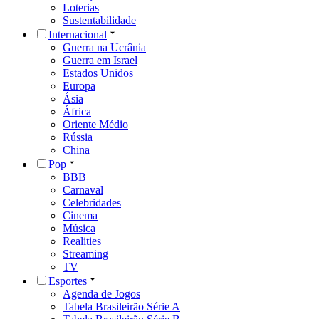
Loterias
Sustentabilidade
Internacional
Guerra na Ucrânia
Guerra em Israel
Estados Unidos
Europa
Ásia
África
Oriente Médio
Rússia
China
Pop
BBB
Carnaval
Celebridades
Cinema
Música
Realities
Streaming
TV
Esportes
Agenda de Jogos
Tabela Brasileirão Série A