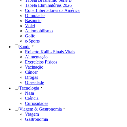
Tabela Brasileirão Série B
Tabela Eliminatórias 2026
Copa Libertadores da América
Olimpíadas
Basquete
Vôlei
Automobilismo
Golfe
e-Sports
Saúde
Roberto Kalil - Sinais Vitais
Alimentação
Exercícios Físicos
Vacinação
Câncer
Drogas
Obesidade
Tecnologia
Nasa
Ciência
Curiosidades
Viagem & Gastronomia
Viagem
Gastronomia