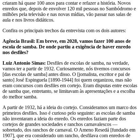
criaram há quase 100 anos para contar e refazer a história. Novos
enredos que, depois de envolver 120 mil pessoas no Sambódromo e
milhões pela televisão e nas novas mídias, vão passar nas salas de
aula e nos livros didáticos.
Confira os principais trechos da entrevista com os dois autores:
Agência Brasil: Em breve, em 2028, vamos fazer 100 anos de
escola de samba. De onde partiu a exigência de haver enredo
nos desfiles?
Luiz Antonio Simas:
Desfiles de escolas de samba, na verdade,
vamos ter a partir de 1932. Curiosamente, nós tivemos concursos
[das escolas de samba] antes disso. O [jornalista, escritor e pai de
santo] José Espinguela [1890-1944] foi quem organizou, mas não
eram concursos com desfiles em cortejo. Eram disputas entre escolas
de samba que, entretanto, se limitavam às apresentações e a escolha
do melhor samba.
A partir de 1932, há a ideia do cortejo. Consideramos um marco dos
primeiros desfiles. Isso é curioso pelo seguinte: as escolas de samba
não inventaram a ideia do enredo. Os enredos faziam parte dos
cortejos de grandes sociedades e ranchos carnavalescos —
sobretudo, dos ranchos de carnaval. O Ameno Resedá [fundado em
1907], que era considerado um rancho, desfilava com enredos de