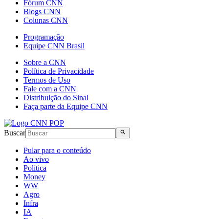
Fórum CNN
Blogs CNN
Colunas CNN
Programação
Equipe CNN Brasil
Sobre a CNN
Política de Privacidade
Termos de Uso
Fale com a CNN
Distribuição do Sinal
Faça parte da Equipe CNN
Buscar
Pular para o conteúdo
Ao vivo
Política
Money
WW
Agro
Infra
IA