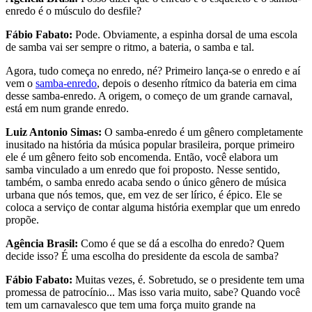
enredo é o músculo do desfile?
Fábio Fabato:
Pode. Obviamente, a espinha dorsal de uma escola
de samba vai ser sempre o ritmo, a bateria, o samba e tal.
Agora, tudo começa no enredo, né? Primeiro lança-se o enredo e aí
vem o
samba-enredo
, depois o desenho rítmico da bateria em cima
desse samba-enredo. A origem, o começo de um grande carnaval,
está em num grande enredo.
Luiz Antonio Simas:
O samba-enredo é um gênero completamente
inusitado na história da música popular brasileira, porque primeiro
ele é um gênero feito sob encomenda. Então, você elabora um
samba vinculado a um enredo que foi proposto. Nesse sentido,
também, o samba enredo acaba sendo o único gênero de música
urbana que nós temos, que, em vez de ser lírico, é épico. Ele se
coloca a serviço de contar alguma história exemplar que um enredo
propõe.
Agência Brasil:
Como é que se dá a escolha do enredo? Quem
decide isso? É uma escolha do presidente da escola de samba?
Fábio Fabato:
Muitas vezes, é. Sobretudo, se o presidente tem uma
promessa de patrocínio... Mas isso varia muito, sabe? Quando você
tem um carnavalesco que tem uma força muito grande na