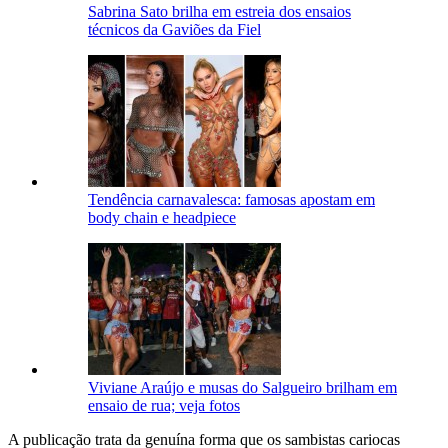
Sabrina Sato brilha em estreia dos ensaios
técnicos da Gaviões da Fiel
Tendência carnavalesca: famosas apostam em
body chain e headpiece
Viviane Araújo e musas do Salgueiro brilham em
ensaio de rua; veja fotos
A publicação trata da genuína forma que os sambistas cariocas