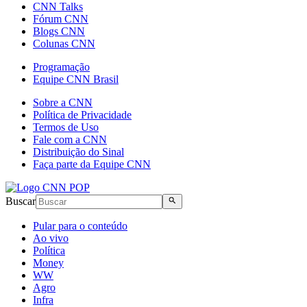
CNN Talks
Fórum CNN
Blogs CNN
Colunas CNN
Programação
Equipe CNN Brasil
Sobre a CNN
Política de Privacidade
Termos de Uso
Fale com a CNN
Distribuição do Sinal
Faça parte da Equipe CNN
Buscar
Pular para o conteúdo
Ao vivo
Política
Money
WW
Agro
Infra