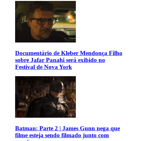
Documentário de Kleber Mendonça Filho
sobre Jafar Panahi será exibido no
Festival de Nova York
Batman: Parte 2 | James Gunn nega que
filme esteja sendo filmado junto com