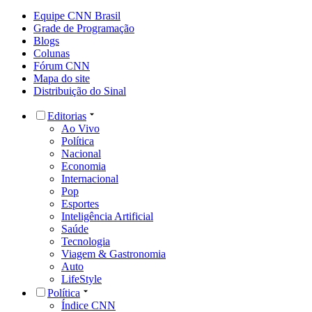
Equipe CNN Brasil
Grade de Programação
Blogs
Colunas
Fórum CNN
Mapa do site
Distribuição do Sinal
Editorias
Ao Vivo
Política
Nacional
Economia
Internacional
Pop
Esportes
Inteligência Artificial
Saúde
Tecnologia
Viagem & Gastronomia
Auto
LifeStyle
Política
Índice CNN