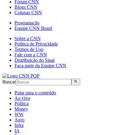
Fórum CNN
Blogs CNN
Colunas CNN
Programação
Equipe CNN Brasil
Sobre a CNN
Política de Privacidade
Termos de Uso
Fale com a CNN
Distribuição do Sinal
Faça parte da Equipe CNN
Buscar
Pular para o conteúdo
Ao vivo
Política
Money
WW
Agro
Infra
IA