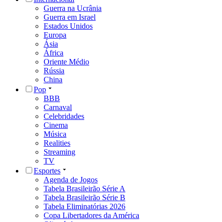
Guerra na Ucrânia
Guerra em Israel
Estados Unidos
Europa
Ásia
África
Oriente Médio
Rússia
China
Pop
BBB
Carnaval
Celebridades
Cinema
Música
Realities
Streaming
TV
Esportes
Agenda de Jogos
Tabela Brasileirão Série A
Tabela Brasileirão Série B
Tabela Eliminatórias 2026
Copa Libertadores da América