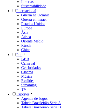
Loterias
Sustentabilidade
Internacional
Guerra na Ucrânia
Guerra em Israel
Estados Unidos
Europa
Ásia
África
Oriente Médio
Rússia
China
Pop
BBB
Carnaval
Celebridades
Cinema
Música
Realities
Streaming
TV
Esportes
Agenda de Jogos
Tabela Brasileirão Série A
Tabela Brasileirão Série B