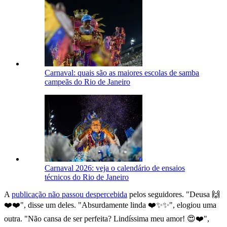
Carnaval: quais são as maiores escolas de samba
campeãs do Rio de Janeiro
Carnaval 2026: veja o calendário de ensaios
técnicos do Rio de Janeiro
A
publicação não passou despercebida
pelos seguidores. "Deusa 🙌
❤️❤️", disse um deles. "Absurdamente linda ❤️✨✨", elogiou uma
outra. "Não cansa de ser perfeita? Lindíssima meu amor! 😍❤️",