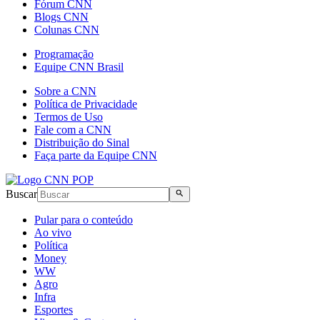
Fórum CNN
Blogs CNN
Colunas CNN
Programação
Equipe CNN Brasil
Sobre a CNN
Política de Privacidade
Termos de Uso
Fale com a CNN
Distribuição do Sinal
Faça parte da Equipe CNN
Buscar
Pular para o conteúdo
Ao vivo
Política
Money
WW
Agro
Infra
Esportes