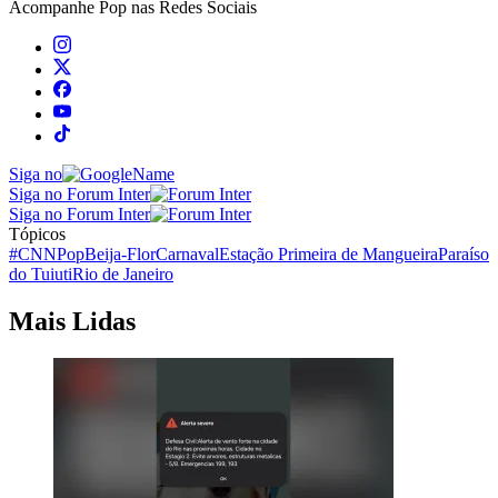
Acompanhe
Pop
nas Redes Sociais
Siga no
Siga no Forum Inter
Siga no Forum Inter
Tópicos
#CNNPop
Beija-Flor
Carnaval
Estação Primeira de Mangueira
Paraíso
do Tuiuti
Rio de Janeiro
Mais Lidas