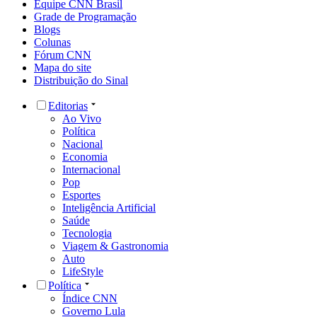
Equipe CNN Brasil
Grade de Programação
Blogs
Colunas
Fórum CNN
Mapa do site
Distribuição do Sinal
Editorias
Ao Vivo
Política
Nacional
Economia
Internacional
Pop
Esportes
Inteligência Artificial
Saúde
Tecnologia
Viagem & Gastronomia
Auto
LifeStyle
Política
Índice CNN
Governo Lula