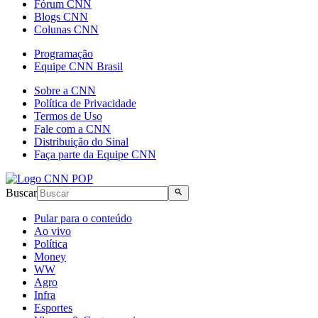
Fórum CNN
Blogs CNN
Colunas CNN
Programação
Equipe CNN Brasil
Sobre a CNN
Política de Privacidade
Termos de Uso
Fale com a CNN
Distribuição do Sinal
Faça parte da Equipe CNN
Buscar
Pular para o conteúdo
Ao vivo
Política
Money
WW
Agro
Infra
Esportes