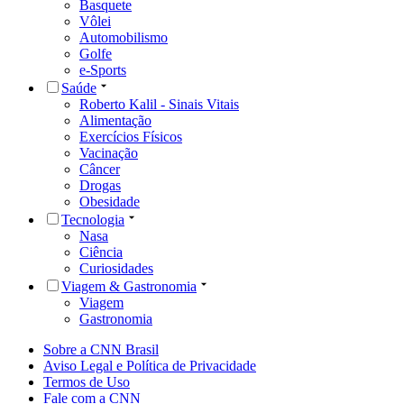
Basquete
Vôlei
Automobilismo
Golfe
e-Sports
Saúde
Roberto Kalil - Sinais Vitais
Alimentação
Exercícios Físicos
Vacinação
Câncer
Drogas
Obesidade
Tecnologia
Nasa
Ciência
Curiosidades
Viagem & Gastronomia
Viagem
Gastronomia
Sobre a CNN Brasil
Aviso Legal e Política de Privacidade
Termos de Uso
Fale com a CNN