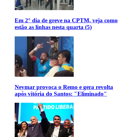
Em 2° dia de greve na CPTM, veja como
estão as linhas nesta quarta (5)
Neymar provoca o Remo e gera revolta
após vitória do Santos: "Eliminado"