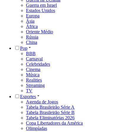
Guerra em Israel
Estados Unidos
Europa
Ásia
África
Oriente Médio
Rússia
China
Pop
BBB
Carnaval
Celebridades
Cinema
Música
Realities
Streaming
TV
Esportes
Agenda de Jogos
Tabela Brasileirão Série A
Tabela Brasileirão Série B
Tabela Eliminatórias 2026
Copa Libertadores da América
Olimpíadas