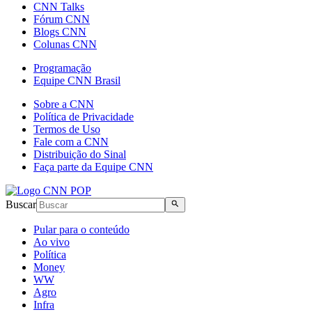
CNN Talks
Fórum CNN
Blogs CNN
Colunas CNN
Programação
Equipe CNN Brasil
Sobre a CNN
Política de Privacidade
Termos de Uso
Fale com a CNN
Distribuição do Sinal
Faça parte da Equipe CNN
Buscar
Pular para o conteúdo
Ao vivo
Política
Money
WW
Agro
Infra