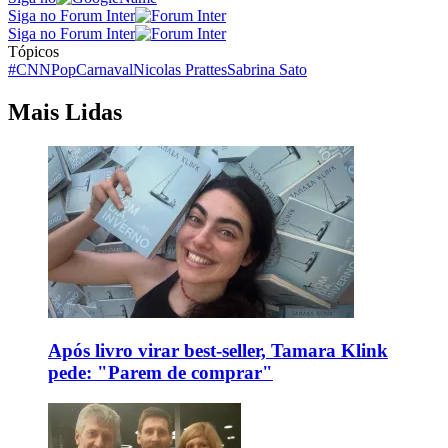
Siga no Forum Inter
Siga no Forum Inter
Tópicos
#CNNPop
Carnaval
Nicolas Prattes
Sabrina Sato
Mais Lidas
Após livro virar best-seller, Tamara Klink
pede: "Parem de comprar"