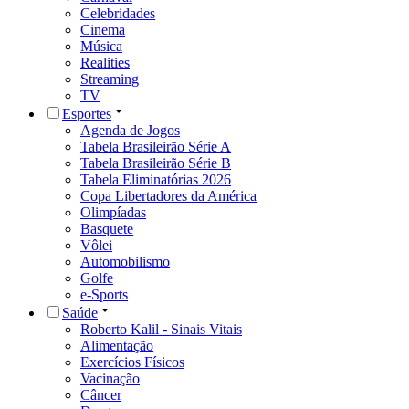
Celebridades
Cinema
Música
Realities
Streaming
TV
Esportes
Agenda de Jogos
Tabela Brasileirão Série A
Tabela Brasileirão Série B
Tabela Eliminatórias 2026
Copa Libertadores da América
Olimpíadas
Basquete
Vôlei
Automobilismo
Golfe
e-Sports
Saúde
Roberto Kalil - Sinais Vitais
Alimentação
Exercícios Físicos
Vacinação
Câncer