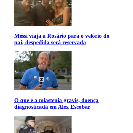
Messi viaja a Rosário para o velório do
pai; despedida será reservada
O que é a miastenia gravis, doença
diagnosticada em Alex Escobar