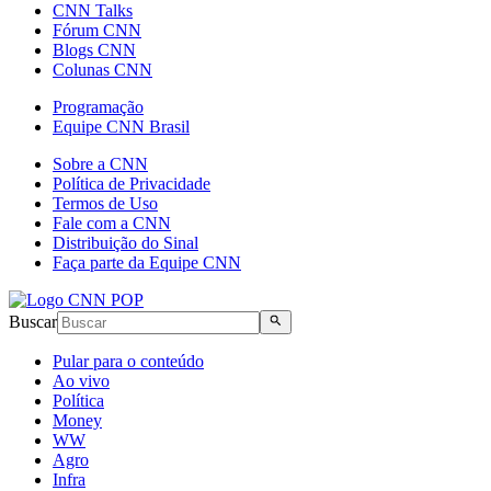
CNN Talks
Fórum CNN
Blogs CNN
Colunas CNN
Programação
Equipe CNN Brasil
Sobre a CNN
Política de Privacidade
Termos de Uso
Fale com a CNN
Distribuição do Sinal
Faça parte da Equipe CNN
Buscar
Pular para o conteúdo
Ao vivo
Política
Money
WW
Agro
Infra