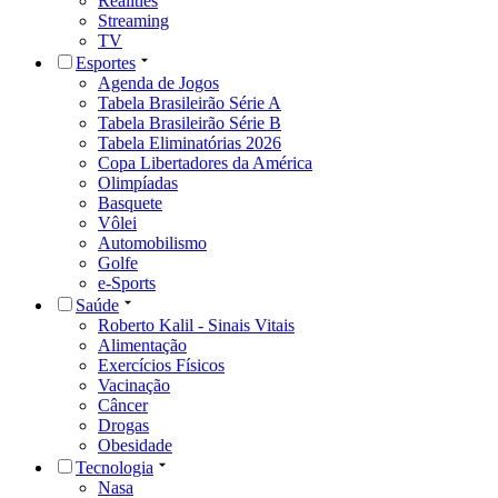
Realities
Streaming
TV
Esportes
Agenda de Jogos
Tabela Brasileirão Série A
Tabela Brasileirão Série B
Tabela Eliminatórias 2026
Copa Libertadores da América
Olimpíadas
Basquete
Vôlei
Automobilismo
Golfe
e-Sports
Saúde
Roberto Kalil - Sinais Vitais
Alimentação
Exercícios Físicos
Vacinação
Câncer
Drogas
Obesidade
Tecnologia
Nasa