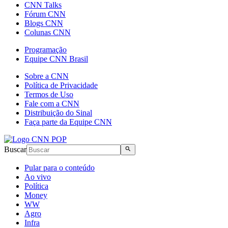
CNN Talks
Fórum CNN
Blogs CNN
Colunas CNN
Programação
Equipe CNN Brasil
Sobre a CNN
Política de Privacidade
Termos de Uso
Fale com a CNN
Distribuição do Sinal
Faça parte da Equipe CNN
Buscar
Pular para o conteúdo
Ao vivo
Política
Money
WW
Agro
Infra