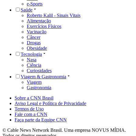
e-Sports
Saúde
Roberto Kalil - Sinais Vitais
Alimentação
Exercícios Físicos
Vacinação
Câncer
Drogas
Obesidade
Tecnologia
Nasa
Ciência
Curiosidades
Viagem & Gastronomia
Viagem
Gastronomia
Sobre a CNN Brasil
Aviso Legal e Política de Privacidade
Termos de Uso
Fale com a CNN
Faça parte da Equipe CNN
© Cable News Network Brasil. Uma empresa NOVUS MÍDIA.
Todos os direitos reservados.