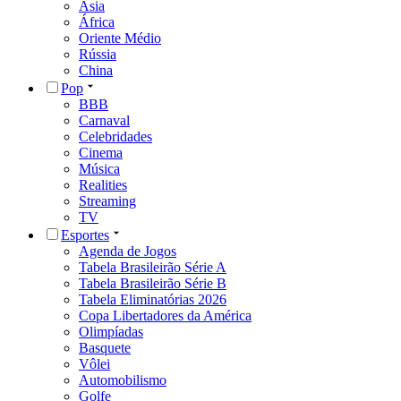
Ásia
África
Oriente Médio
Rússia
China
Pop
BBB
Carnaval
Celebridades
Cinema
Música
Realities
Streaming
TV
Esportes
Agenda de Jogos
Tabela Brasileirão Série A
Tabela Brasileirão Série B
Tabela Eliminatórias 2026
Copa Libertadores da América
Olimpíadas
Basquete
Vôlei
Automobilismo
Golfe