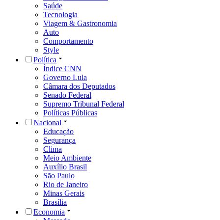
Saúde
Tecnologia
Viagem & Gastronomia
Auto
Comportamento
Style
Política
Índice CNN
Governo Lula
Câmara dos Deputados
Senado Federal
Supremo Tribunal Federal
Políticas Públicas
Nacional
Educação
Segurança
Clima
Meio Ambiente
Auxílio Brasil
São Paulo
Rio de Janeiro
Minas Gerais
Brasília
Economia