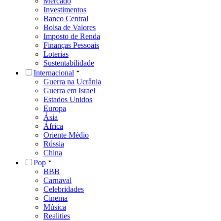
Mercado
Investimentos
Banco Central
Bolsa de Valores
Imposto de Renda
Finanças Pessoais
Loterias
Sustentabilidade
Internacional
Guerra na Ucrânia
Guerra em Israel
Estados Unidos
Europa
Ásia
África
Oriente Médio
Rússia
China
Pop
BBB
Carnaval
Celebridades
Cinema
Música
Realities