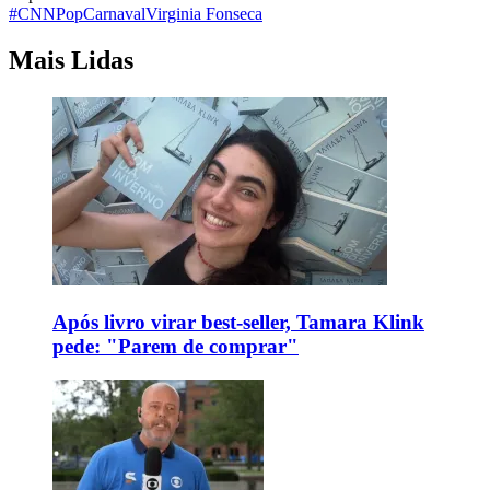
#CNNPop
Carnaval
Virginia Fonseca
Mais Lidas
Após livro virar best-seller, Tamara Klink
pede: "Parem de comprar"