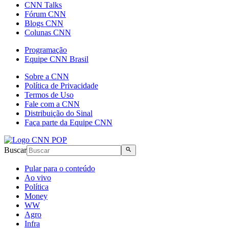
CNN Talks
Fórum CNN
Blogs CNN
Colunas CNN
Programação
Equipe CNN Brasil
Sobre a CNN
Política de Privacidade
Termos de Uso
Fale com a CNN
Distribuição do Sinal
Faça parte da Equipe CNN
Buscar
Pular para o conteúdo
Ao vivo
Política
Money
WW
Agro
Infra