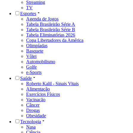
Streaming
TV
Esportes
Agenda de Jogos
Tabela Brasileirão Série A
Tabela Brasileirão Série B
Tabela Eliminatórias 2026
Copa Libertadores da América
Olimpíadas
Basquete
Vôlei
Automobilismo
Golfe
e-Sports
Saúde
Roberto Kalil - Sinais Vitais
Alimentação
Exercícios Físicos
Vacinação
Câncer
Drogas
Obesidade
Tecnologia
Nasa
Ciência