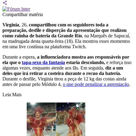
Compartilhar matéria
Virginia
, 26,
compartilhou com os seguidores toda a
preparação, desfile e disperção da apresentação que realizou
como rainha de bateria da Grande Rio
, na Marquês de Sapucaí,
na madrugada desta quarta-feira (18). Ela mostrou esses momentos
em uma live contínua na plataforma Twitch.
Durante a espera,
a influenciadora mostra aos responsáveis por
ela que o
tapa-sexo da fantasia
estaria descolando,
e reforça isso
algumas vezes, enquanto atende aos fãs. Em seguida,
diz a um
deles que irá retirar a costeira durante o recuo da bateria.
Durante o desfile, Virginia tirou a peça de 12 kg das costas ainda
antes de passar pelo Módulo 4,
o que pode penalizar a agremiação
.
Leia Mais