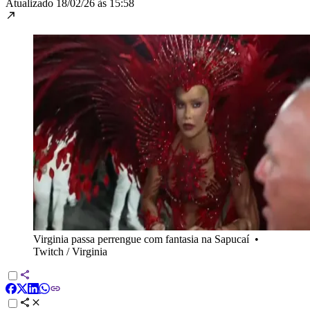
Atualizado
18/02/26 às 15:58
Virginia passa perrengue com fantasia na Sapucaí
•
Twitch / Virginia