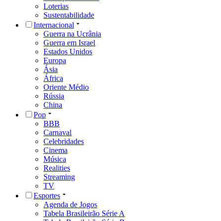
Loterias
Sustentabilidade
Internacional
Guerra na Ucrânia
Guerra em Israel
Estados Unidos
Europa
Ásia
África
Oriente Médio
Rússia
China
Pop
BBB
Carnaval
Celebridades
Cinema
Música
Realities
Streaming
TV
Esportes
Agenda de Jogos
Tabela Brasileirão Série A