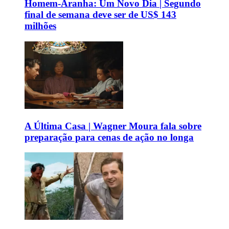
Homem-Aranha: Um Novo Dia | Segundo
final de semana deve ser de US$ 143
milhões
A Última Casa | Wagner Moura fala sobre
preparação para cenas de ação no longa