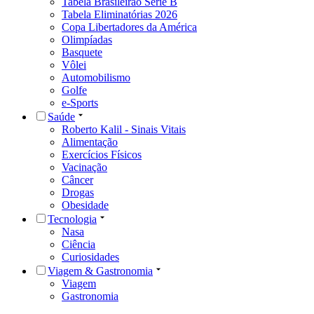
Tabela Brasileirão Série B
Tabela Eliminatórias 2026
Copa Libertadores da América
Olimpíadas
Basquete
Vôlei
Automobilismo
Golfe
e-Sports
Saúde
Roberto Kalil - Sinais Vitais
Alimentação
Exercícios Físicos
Vacinação
Câncer
Drogas
Obesidade
Tecnologia
Nasa
Ciência
Curiosidades
Viagem & Gastronomia
Viagem
Gastronomia