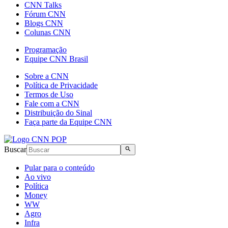
CNN Talks
Fórum CNN
Blogs CNN
Colunas CNN
Programação
Equipe CNN Brasil
Sobre a CNN
Política de Privacidade
Termos de Uso
Fale com a CNN
Distribuição do Sinal
Faça parte da Equipe CNN
Buscar
Pular para o conteúdo
Ao vivo
Política
Money
WW
Agro
Infra