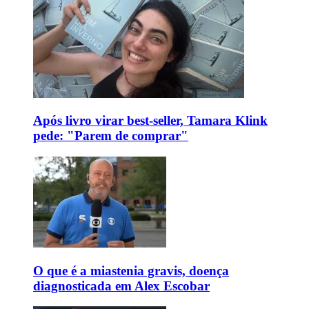
Após livro virar best-seller, Tamara Klink
pede: "Parem de comprar"
O que é a miastenia gravis, doença
diagnosticada em Alex Escobar