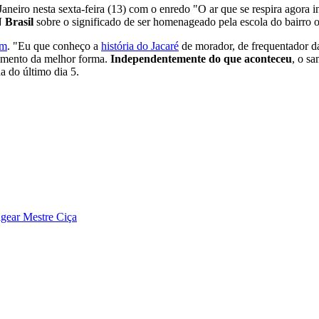
Janeiro nesta sexta-feira (13) com o enredo "O ar que se respira agora i
 Brasil
sobre o significado de ser homenageado pela escola do bairro on
em
. "Eu que conheço a
história do Jacaré
de morador, de frequentador da
omento da melhor forma.
Independentemente do que aconteceu
, o sa
 do último dia 5.
gear Mestre Ciça