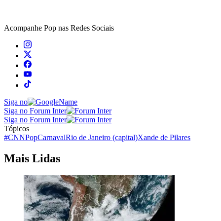
Acompanhe
Pop
nas Redes Sociais
Siga no
Siga no Forum Inter
Siga no Forum Inter
Tópicos
#CNNPop
Carnaval
Rio de Janeiro (capital)
Xande de Pilares
Mais Lidas