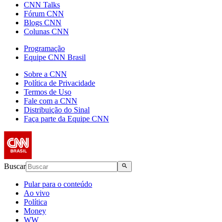
CNN Talks
Fórum CNN
Blogs CNN
Colunas CNN
Programação
Equipe CNN Brasil
Sobre a CNN
Política de Privacidade
Termos de Uso
Fale com a CNN
Distribuição do Sinal
Faça parte da Equipe CNN
Buscar
Pular para o conteúdo
Ao vivo
Política
Money
WW