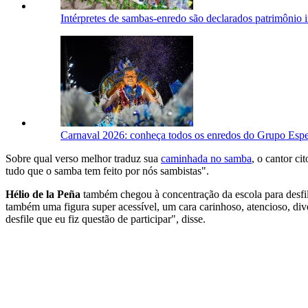
Intérpretes de sambas-enredo são declarados patrimônio i
Carnaval 2026: conheça todos os enredos do Grupo Espe
Sobre qual verso melhor traduz sua
caminhada no sa
mba
, o cantor c
tudo que o samba tem feito por nós sambistas".
Hélio de la Peña
também chegou à concentração da escola para desfila
também uma figura super acessível, um cara carinhoso, atencioso, dive
desfile que eu fiz questão de participar", disse.