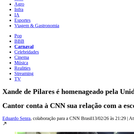
Agro
Infra
IA
Esportes
Viagem & Gastronomia
Pop
BBB
Carnaval
Celebridades
Cinema
Música
Realities
Streaming
TV
Xande de Pilares é homenageado pela Uni
Cantor conta à CNN sua relação com a esco
Eduardo Senra
, colaboração para a CNN Brasil
13/02/26 às 21:29
|
At