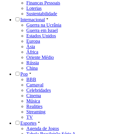
Finanças Pessoais
Loterias
Sustentabilidade
Internacional
Guerra na Ucrânia
Guerra em Israel
Estados Unidos
Europa
Ásia
África
Oriente Médio
Rússia
China
Pop
BBB
Carnaval
Celebridades
Cinema
Música
Realities
Streaming
TV
Esportes
Agenda de Jogos
Tabela Brasileirão Série A