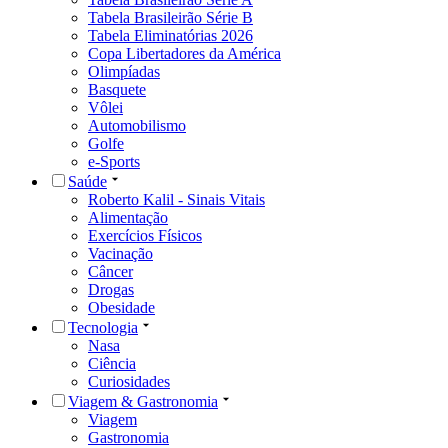
Tabela Brasileirão Série B
Tabela Eliminatórias 2026
Copa Libertadores da América
Olimpíadas
Basquete
Vôlei
Automobilismo
Golfe
e-Sports
Saúde
Roberto Kalil - Sinais Vitais
Alimentação
Exercícios Físicos
Vacinação
Câncer
Drogas
Obesidade
Tecnologia
Nasa
Ciência
Curiosidades
Viagem & Gastronomia
Viagem
Gastronomia