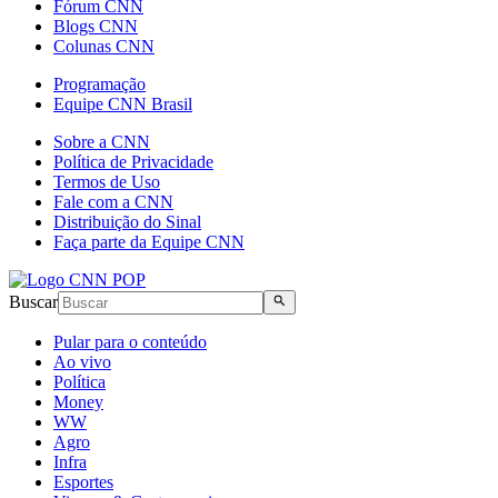
Fórum CNN
Blogs CNN
Colunas CNN
Programação
Equipe CNN Brasil
Sobre a CNN
Política de Privacidade
Termos de Uso
Fale com a CNN
Distribuição do Sinal
Faça parte da Equipe CNN
Buscar
Pular para o conteúdo
Ao vivo
Política
Money
WW
Agro
Infra
Esportes