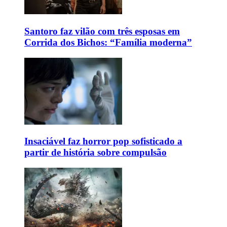
Santoro faz vilão com três esposas em
Corrida dos Bichos: “Família moderna”
Insaciável faz horror pop sofisticado a
partir de história sobre compulsão