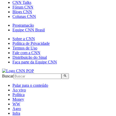
CNN Talks
Fórum CNN
Blogs CNN
Colunas CNN
Programação
Equipe CNN Brasil
Sobre a CNN
Política de Privacidade
Termos de Uso
Fale com a CNN
Distribuição do Sinal
Faça parte da Equipe CNN
Buscar
Pular para o conteúdo
Ao vivo
Política
Money
WW
Agro
Infra