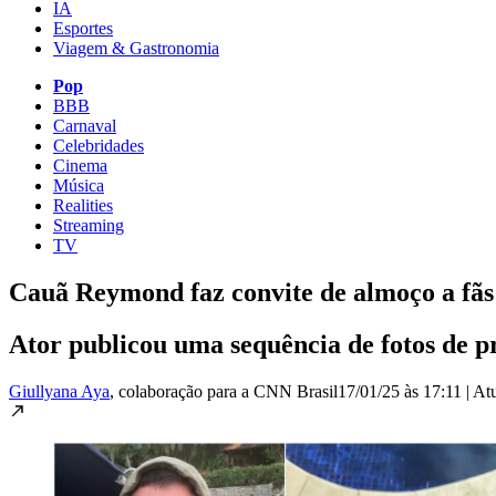
IA
Esportes
Viagem & Gastronomia
Pop
BBB
Carnaval
Celebridades
Cinema
Música
Realities
Streaming
TV
Cauã Reymond faz convite de almoço a fãs 
Ator publicou uma sequência de fotos de pr
Giullyana Aya
, colaboração para a CNN Brasil
17/01/25 às 17:11
|
At