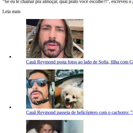
"Se eu te chamar pra almoçar, qual prato você escolhe?!", escreveu o
Leia mais
Cauã Reymond posta fotos ao lado de Sofia, filha com G
Cauã Reymond passeia de helicóptero com o cachorro: "