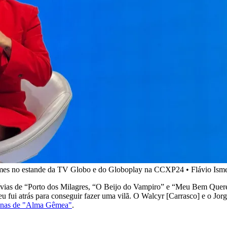
 memes no estande da TV Globo e do Globoplay na CCXP24 • Flávio I
Lívias de “Porto dos Milagres, “O Beijo do Vampiro” e “Meu Bem Quer
eu fui atrás para conseguir fazer uma vilã. O Walcyr [Carrasco] e o Jor
 cenas de "Alma Gêmea"
.