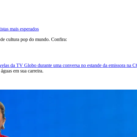
stas mais esperados
 de cultura pop do mundo. Confira:
s novelas da TV Globo durante uma conversa no estande da emissora na
águas em sua carreira.