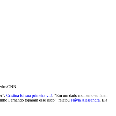
smerim/CNN
er”.
Cristina foi sua primeira vilã
. “Em um dado momento eu falei:
ginho Fernando toparam esse risco”, relatou
Flávia Alessandra
. Ela