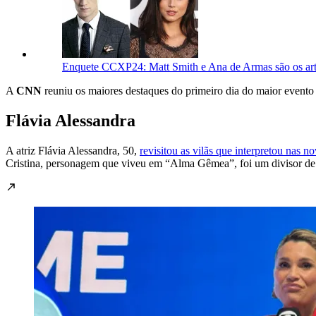
Enquete CCXP24: Matt Smith e Ana de Armas são os arti
A
CNN
reuniu os maiores destaques do primeiro dia do maior evento
Flávia Alessandra
A atriz Flávia Alessandra, 50,
revisitou as vilãs que interpretou na
Cristina, personagem que viveu em “Alma Gêmea”, foi um divisor de 