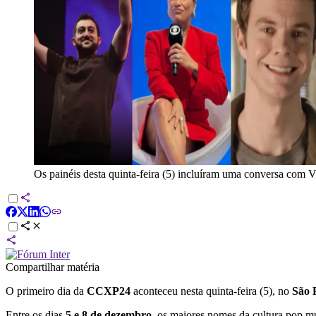
Os painéis desta quinta-feira (5) incluíram uma conversa com V
Compartilhar matéria
O primeiro dia da
CCXP24
aconteceu nesta quinta-feira (5), no
São 
Entre os dias
5 e 8 de dezembro
, os maiores nomes da cultura pop mu