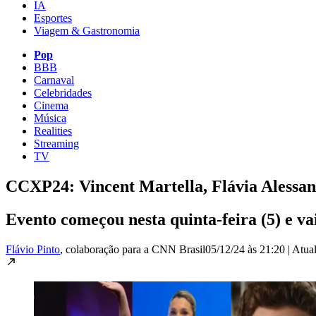
IA
Esportes
Viagem & Gastronomia
Pop
BBB
Carnaval
Celebridades
Cinema
Música
Realities
Streaming
TV
CCXP24: Vincent Martella, Flávia Alessan
Evento começou nesta quinta-feira (5) e vai
Flávio Pinto
, colaboração para a CNN Brasil
05/12/24 às 21:20
|
Atua