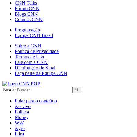
CNN Talks
Fórum CNN
Blogs CNN
Colunas CNN
Programação
Equipe CNN Brasil
Sobre a CNN
Política de Privacidade
Termos de Uso
Fale com a CNN
Distribuição do Sinal
Faça parte da Equipe CNN
Buscar
Pular para o conteúdo
Ao vivo
Política
Money
WW
Agro
Infra