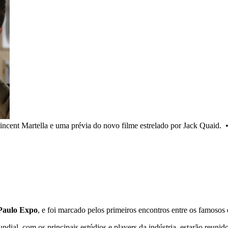
incent Martella e uma prévia do novo filme estrelado por Jack Quaid.
Paulo Expo
, e foi marcado pelos primeiros encontros entre os famosos
ndial, com os principais estúdios e players da indústria, estarão reuni