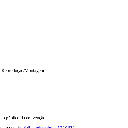
•
Reprodução/Montagem
 e o público da convenção.
dos no evento.
Saiba tudo sobre a CCXP24
.