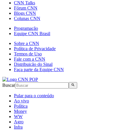
CNN Talks
Fórum CNN
Blogs CNN
Colunas CNN
Programação
Equipe CNN Brasil
Sobre a CNN
Política de Privacidade
Termos de Uso
Fale com a CNN
Distribuição do Sinal
Faça parte da Equipe CNN
Buscar
Pular para o conteúdo
Ao vivo
Política
Money
WW
Agro
Infra