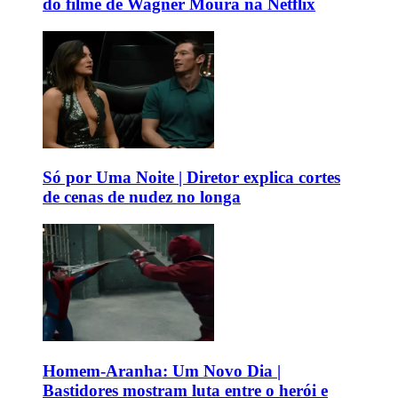
do filme de Wagner Moura na Netflix
Só por Uma Noite | Diretor explica cortes
de cenas de nudez no longa
Homem-Aranha: Um Novo Dia |
Bastidores mostram luta entre o herói e