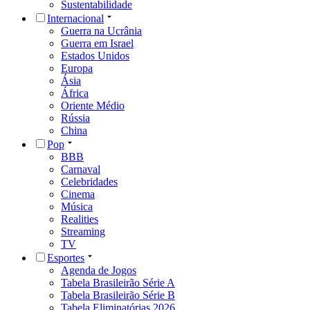
Sustentabilidade
Internacional
Guerra na Ucrânia
Guerra em Israel
Estados Unidos
Europa
Ásia
África
Oriente Médio
Rússia
China
Pop
BBB
Carnaval
Celebridades
Cinema
Música
Realities
Streaming
TV
Esportes
Agenda de Jogos
Tabela Brasileirão Série A
Tabela Brasileirão Série B
Tabela Eliminatórias 2026