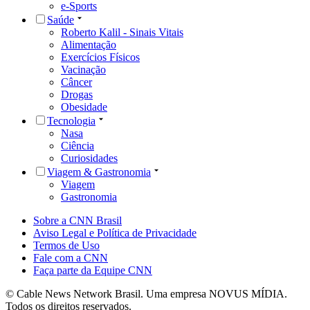
e-Sports
Saúde
Roberto Kalil - Sinais Vitais
Alimentação
Exercícios Físicos
Vacinação
Câncer
Drogas
Obesidade
Tecnologia
Nasa
Ciência
Curiosidades
Viagem & Gastronomia
Viagem
Gastronomia
Sobre a CNN Brasil
Aviso Legal e Política de Privacidade
Termos de Uso
Fale com a CNN
Faça parte da Equipe CNN
© Cable News Network Brasil. Uma empresa NOVUS MÍDIA.
Todos os direitos reservados.