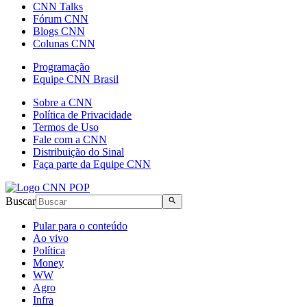
CNN Talks
Fórum CNN
Blogs CNN
Colunas CNN
Programação
Equipe CNN Brasil
Sobre a CNN
Política de Privacidade
Termos de Uso
Fale com a CNN
Distribuição do Sinal
Faça parte da Equipe CNN
Buscar
Pular para o conteúdo
Ao vivo
Política
Money
WW
Agro
Infra