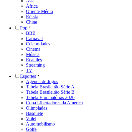
Ásia
África
Oriente Médio
Rússia
China
Pop
BBB
Carnaval
Celebridades
Cinema
Música
Realities
Streaming
TV
Esportes
Agenda de Jogos
Tabela Brasileirão Série A
Tabela Brasileirão Série B
Tabela Eliminatórias 2026
Copa Libertadores da América
Olimpíadas
Basquete
Vôlei
Automobilismo
Golfe