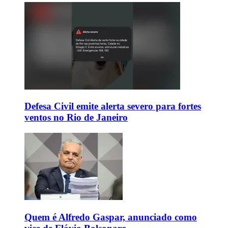
Defesa Civil emite alerta severo para fortes
ventos no Rio de Janeiro
Quem é Alfredo Gaspar, anunciado como