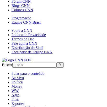
Fórum CNN
Blogs CNN
Colunas CNN
Programação
Equipe CNN Brasil
Sobre a CNN
Política de Privacidade
Termos de Uso
Fale com a CNN
Distribuição do Sinal
Faça parte da Equipe CNN
Buscar
Pular para o conteúdo
Ao vivo
Política
Money
WW
Agro
Infra
Esportes