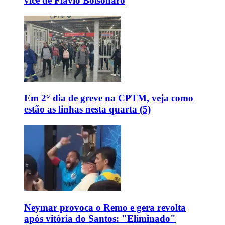
vice de Flávio Bolsonaro
Em 2° dia de greve na CPTM, veja como
estão as linhas nesta quarta (5)
Neymar provoca o Remo e gera revolta
após vitória do Santos: "Eliminado"