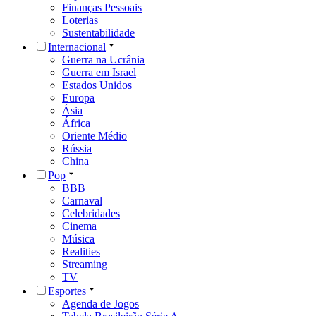
Finanças Pessoais
Loterias
Sustentabilidade
Internacional
Guerra na Ucrânia
Guerra em Israel
Estados Unidos
Europa
Ásia
África
Oriente Médio
Rússia
China
Pop
BBB
Carnaval
Celebridades
Cinema
Música
Realities
Streaming
TV
Esportes
Agenda de Jogos