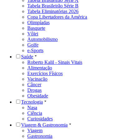
Tabela Brasileirão Série A
Tabela Brasileirão Série B
Tabela Eliminatórias 2026
Copa Libertadores da América
Olimpíadas
Basquete
Vôlei
Automobilismo
Golfe
e-Sports
Saúde
Roberto Kalil - Sinais Vitais
Alimentação
Exercícios Físicos
Vacinação
Câncer
Drogas
Obesidade
Tecnologia
Nasa
Ciência
Curiosidades
Viagem & Gastronomia
Viagem
Gastronomia