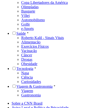
Copa Libertadores da América
Olimpíadas
Basquete
Vôlei
Automobilismo
Golfe
e-Sports
Saúde
Roberto Kalil - Sinais Vitais
Alimentação
Exercícios Físicos
Vacinação
Câncer
Drogas
Obesidade
Tecnologia
Nasa
Ciência
Curiosidades
Viagem & Gastronomia
Viagem
Gastronomia
Sobre a CNN Brasil
Aviso Legal e Política de Privacidade