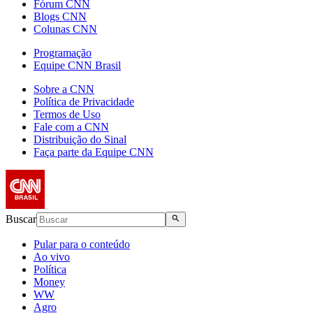
Fórum CNN
Blogs CNN
Colunas CNN
Programação
Equipe CNN Brasil
Sobre a CNN
Política de Privacidade
Termos de Uso
Fale com a CNN
Distribuição do Sinal
Faça parte da Equipe CNN
Buscar
Pular para o conteúdo
Ao vivo
Política
Money
WW
Agro