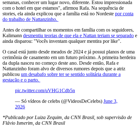
semanas, conhecer um lugar novo, diferente. Estou impressionada
com o hotel em que estamos", afirmou Rafa. Na sequência de
stories, ela ainda explicou que a família está no Nordeste
por conta
do trabalho de Nattanzinho.
Antes de compartilhar os momentos em família com os seguidores,
Kalimann
desmentiu teorias de que ela e Nattan teriam se separado
e
ainda disparou: "Vocês inventam qualquer mentira por like".
O casal está junto desde meados de 2024 e já possui planos de uma
cerimônia de casamento em um futuro próximo. A primeira herdeira
da dupla nasceu no começo deste ano. Desde então, Rafa e
Nattanzinho foram alvo de diversos rumores depois que a atriz
publicou
um desabafo sobre ter se sentido solitária durante a
gestação e o parto.
pic.twitter.com/uVHG1Cdb5n
— Só vídeos de celebs (@VideosDeCelebs)
June 3,
2026
*Publicado por Luiza Zequim, da CNN Brasil, sob supervisão de
Flávio Ismerim, da CNN Brasil