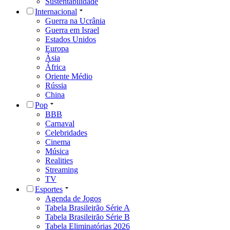
Sustentabilidade
Internacional
Guerra na Ucrânia
Guerra em Israel
Estados Unidos
Europa
Ásia
África
Oriente Médio
Rússia
China
Pop
BBB
Carnaval
Celebridades
Cinema
Música
Realities
Streaming
TV
Esportes
Agenda de Jogos
Tabela Brasileirão Série A
Tabela Brasileirão Série B
Tabela Eliminatórias 2026