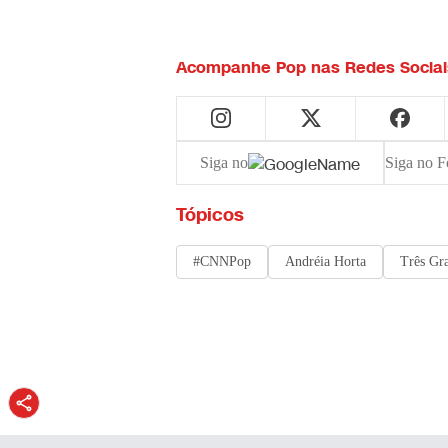
Acompanhe
Pop
nas Redes Sociai
Siga no
Siga no F
Tópicos
#CNNPop
Andréia Horta
Três Gr