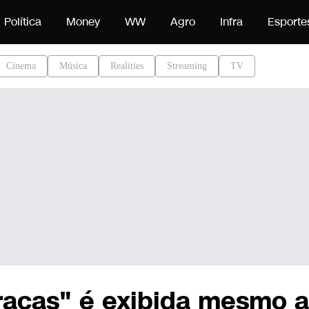
teúdo
Política
Money
WW
Agro
Infra
Esporte
Cinema
Música
Realities
Streaming
TV
Graças" é exibida mesmo 