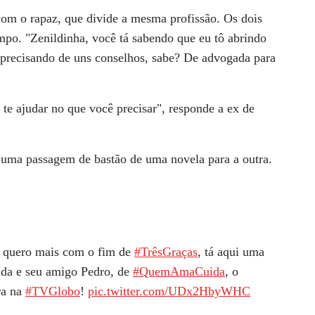
com o rapaz, que divide a mesma profissão. Os dois
po. "Zenildinha, você tá sabendo que eu tô abrindo
ô precisando de uns conselhos, sabe? De advogada para
te ajudar no que você precisar", responde a ex de
o uma passagem de bastão de uma novela para a outra.
 quero mais com o fim de
#TrêsGraças
, tá aqui uma
ilda e seu amigo Pedro, de
#QuemAmaCuida
, o
ra na
#TVGlobo
!
pic.twitter.com/UDx2HbyWHC