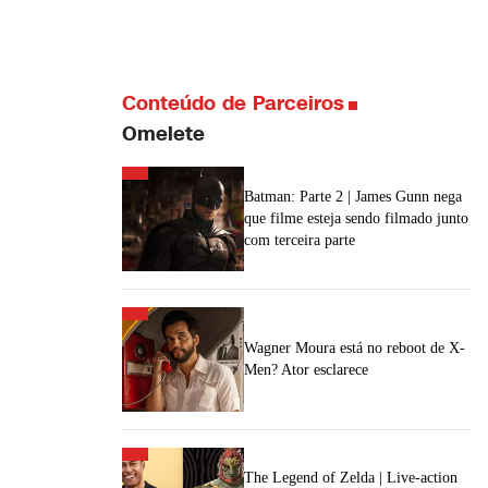
Conteúdo de Parceiros
Omelete
Batman: Parte 2 | James Gunn nega
que filme esteja sendo filmado junto
com terceira parte
Wagner Moura está no reboot de X-
Men? Ator esclarece
The Legend of Zelda | Live-action