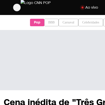
Pular para o con
Ao vivo
Pop
BBB
Carnaval
Celebridades
Cena inédita de "Três 