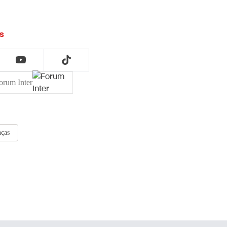
s
orum Inter
aças