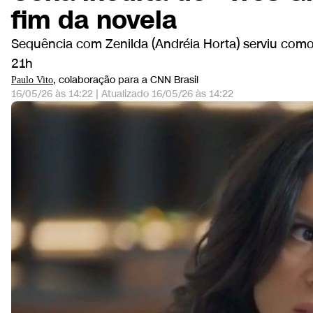
fim da novela
Sequência com Zenilda (Andréia Horta) serviu como
21h
, colaboração para a CNN Brasil
Paulo Vito
16/05/26 às 14:22
|
Atualizado
16/05/26 às 14:22