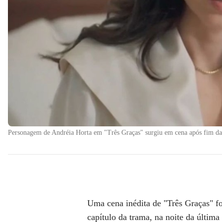
Personagem de Andréia Horta em "Três Graças" surgiu em cena após fim da
Uma cena inédita de
"Três Graças"
fo
capítulo da trama
, na noite da última 