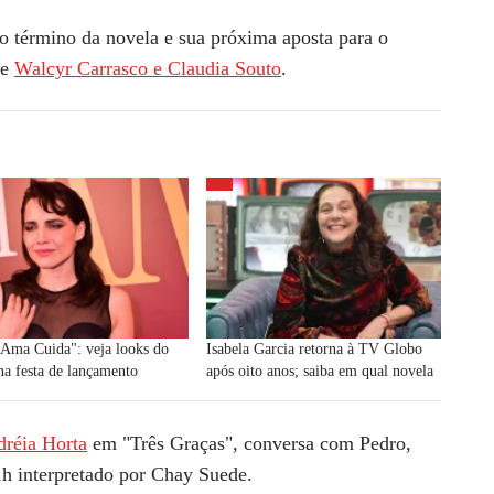
o término da novela e sua próxima aposta para o
de
Walcyr Carrasco e Claudia Souto
.
Ama Cuida": veja looks do
Isabela Garcia retorna à TV Globo
na festa de lançamento
após oito anos; saiba em qual novela
dréia Horta
em "Três Graças", conversa com Pedro,
1h interpretado por Chay Suede.