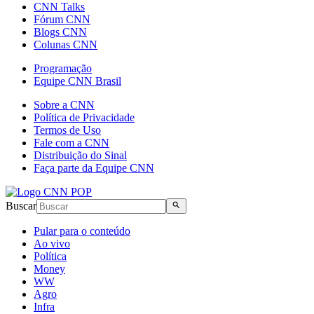
CNN Talks
Fórum CNN
Blogs CNN
Colunas CNN
Programação
Equipe CNN Brasil
Sobre a CNN
Política de Privacidade
Termos de Uso
Fale com a CNN
Distribuição do Sinal
Faça parte da Equipe CNN
Buscar
Pular para o conteúdo
Ao vivo
Política
Money
WW
Agro
Infra