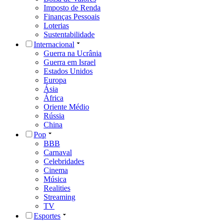
Imposto de Renda
Finanças Pessoais
Loterias
Sustentabilidade
Internacional
Guerra na Ucrânia
Guerra em Israel
Estados Unidos
Europa
Ásia
África
Oriente Médio
Rússia
China
Pop
BBB
Carnaval
Celebridades
Cinema
Música
Realities
Streaming
TV
Esportes