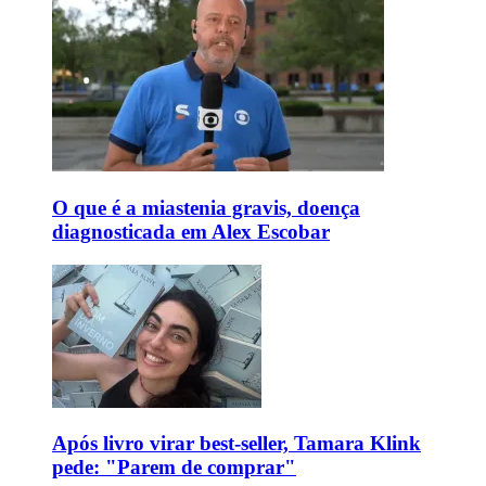
O que é a miastenia gravis, doença
diagnosticada em Alex Escobar
Após livro virar best-seller, Tamara Klink
pede: "Parem de comprar"