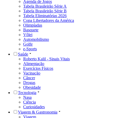
Agenda de Jogos
Tabela Brasileirão Série A
Tabela Brasileirão Série B
Tabela Eliminatórias 2026
Copa Libertadores da América
Olimpíadas
Basquete
Vôlei
Automobilismo
Golfe
e-Sports
Saúde
Roberto Kalil - Sinais Vitais
Alimentação
Exercícios Físicos
Vacinação
Câncer
Drogas
Obesidade
Tecnologia
Nasa
Ciência
Curiosidades
Viagem & Gastronomia
Viagem