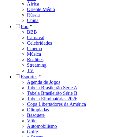
África
Oriente Médio
Rússia
China
Pop
BBB
Carnaval
Celebridades
Cinema
Música
Realities
Streaming
TV
Esportes
Agenda de Jogos
Tabela Brasileirão Série A
Tabela Brasileirão Série B
Tabela Eliminatórias 2026
Copa Libertadores da América
Olimpíadas
Basquete
Vôlei
Automobilismo
Golfe