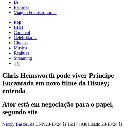
IA
Esportes
Viagem & Gastronomia
Pop
BBB
Carnaval
Celebridades
Cinema
Música
Realities
Streaming
TV
Chris Hemsworth pode viver Príncipe
Encantado em novo filme da Disney;
entenda
Ator está em negociação para o papel,
segundo site
Nicoly Bastos
, da CNN
23/10/24 às 16:17
|
Atualizado
23/10/24 às