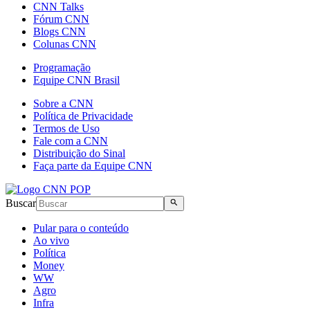
CNN Talks
Fórum CNN
Blogs CNN
Colunas CNN
Programação
Equipe CNN Brasil
Sobre a CNN
Política de Privacidade
Termos de Uso
Fale com a CNN
Distribuição do Sinal
Faça parte da Equipe CNN
Buscar
Pular para o conteúdo
Ao vivo
Política
Money
WW
Agro
Infra