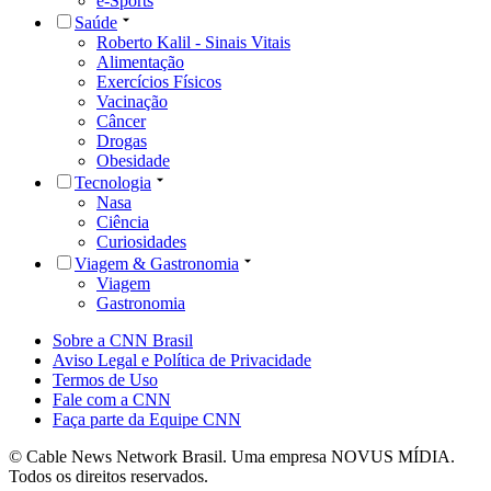
e-Sports
Saúde
Roberto Kalil - Sinais Vitais
Alimentação
Exercícios Físicos
Vacinação
Câncer
Drogas
Obesidade
Tecnologia
Nasa
Ciência
Curiosidades
Viagem & Gastronomia
Viagem
Gastronomia
Sobre a CNN Brasil
Aviso Legal e Política de Privacidade
Termos de Uso
Fale com a CNN
Faça parte da Equipe CNN
© Cable News Network Brasil. Uma empresa NOVUS MÍDIA.
Todos os direitos reservados.