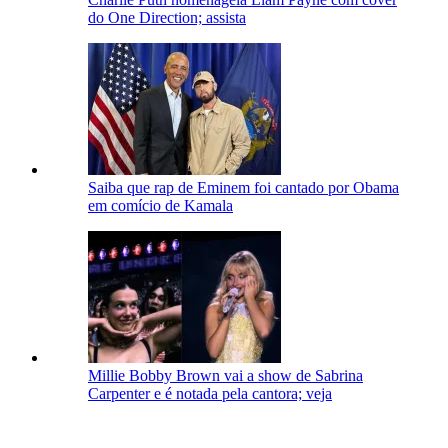
do One Direction; assista
Saiba que rap de Eminem foi cantado por Obama
em comício de Kamala
Millie Bobby Brown vai a show de Sabrina
Carpenter e é notada pela cantora; veja