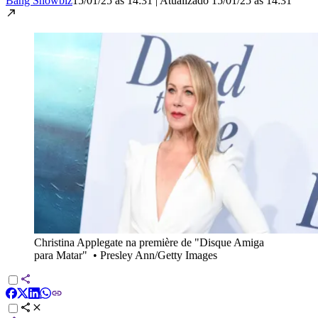
Bang Showbiz
15/01/25 às 14:31
|
Atualizado
15/01/25 às 14:31
Christina Applegate na première de "Disque Amiga
para Matar"
•
Presley Ann/Getty Images