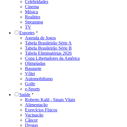
Celebridades
Cinema
Música
Realities
Streaming
TV
Esportes
Agenda de Jogos
Tabela Brasileirão Série A
Tabela Brasileirão Série B
Tabela Eliminatórias 2026
Copa Libertadores da América
Olimpíadas
Basquete
Vôlei
Automobilismo
Golfe
e-Sports
Saúde
Roberto Kalil - Sinais Vitais
Alimentação
Exercícios Físicos
Vacinação
Câncer
Drogas