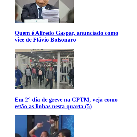
Quem é Alfredo Gaspar, anunciado como
vice de Flávio Bolsonaro
Em 2° dia de greve na CPTM, veja como
estão as linhas nesta quarta (5)