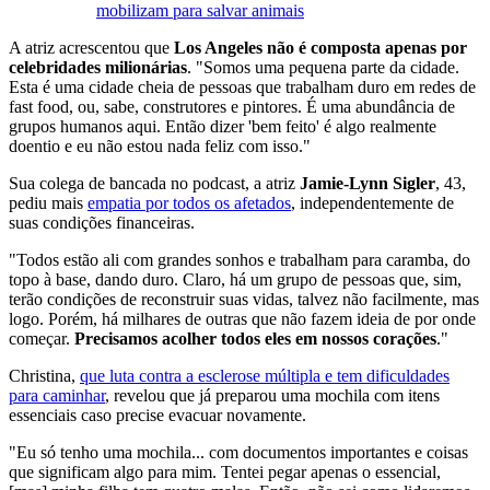
mobilizam para salvar animais
A atriz acrescentou que
Los Angeles não é composta apenas por
celebridades milionárias
. "Somos uma pequena parte da cidade.
Esta é uma cidade cheia de pessoas que trabalham duro em redes de
fast food, ou, sabe, construtores e pintores. É uma abundância de
grupos humanos aqui. Então dizer 'bem feito' é algo realmente
doentio e eu não estou nada feliz com isso."
Sua colega de bancada no podcast, a atriz
Jamie-Lynn Sigler
, 43,
pediu mais
empatia por todos os afetados
, independentemente de
suas condições financeiras.
"Todos estão ali com grandes sonhos e trabalham para caramba, do
topo à base, dando duro. Claro, há um grupo de pessoas que, sim,
terão condições de reconstruir suas vidas, talvez não facilmente, mas
logo. Porém, há milhares de outras que não fazem ideia de por onde
começar.
Precisamos acolher todos eles em nossos corações
."
Christina,
que luta contra a esclerose múltipla e tem dificuldades
para caminhar
, revelou que já preparou uma mochila com itens
essenciais caso precise evacuar novamente.
"Eu só tenho uma mochila... com documentos importantes e coisas
que significam algo para mim. Tentei pegar apenas o essencial,