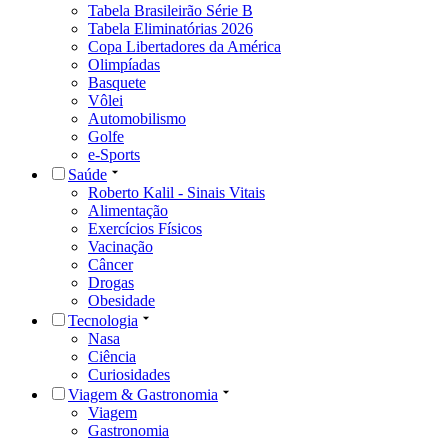
Tabela Brasileirão Série B
Tabela Eliminatórias 2026
Copa Libertadores da América
Olimpíadas
Basquete
Vôlei
Automobilismo
Golfe
e-Sports
Saúde
Roberto Kalil - Sinais Vitais
Alimentação
Exercícios Físicos
Vacinação
Câncer
Drogas
Obesidade
Tecnologia
Nasa
Ciência
Curiosidades
Viagem & Gastronomia
Viagem
Gastronomia