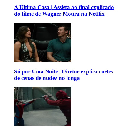
A Última Casa | Assista ao final explicado
do filme de Wagner Moura na Netflix
Só por Uma Noite | Diretor explica cortes
de cenas de nudez no longa