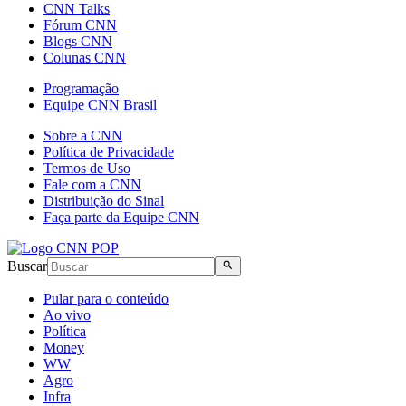
CNN Talks
Fórum CNN
Blogs CNN
Colunas CNN
Programação
Equipe CNN Brasil
Sobre a CNN
Política de Privacidade
Termos de Uso
Fale com a CNN
Distribuição do Sinal
Faça parte da Equipe CNN
Buscar
Pular para o conteúdo
Ao vivo
Política
Money
WW
Agro
Infra