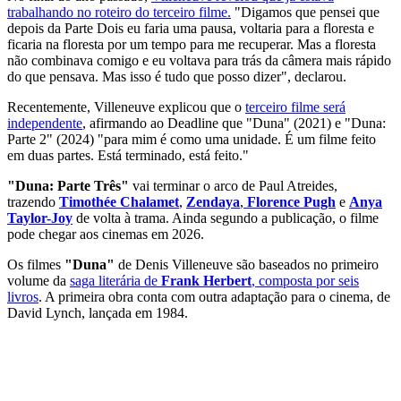
trabalhando no roteiro do terceiro filme.
"Digamos que pensei
que
depois da Parte Dois eu faria uma pausa, voltaria para a floresta e
ficaria na floresta por um tempo para me recuperar. Mas a floresta
não combinava comigo e eu voltava para trás da câmera mais rápido
do que pensava. Mas isso é tudo que posso dizer", declarou.
Recentemente, Villeneuve explicou que o
terceiro filme será
independente
, afirmando ao Deadline que "Duna" (2021) e "Duna:
Parte 2" (2024) "
para mim é como uma unidade. É um filme feito
em duas partes. Está terminado, está feito."
"Duna: Parte Três"
vai terminar o arco de Paul Atreides,
trazendo
Timothée Chalamet
,
Zendaya
,
Florence Pugh
e
Anya
Taylor-Joy
de volta à trama. Ainda segundo a publicação, o filme
pode chegar aos cinemas em 2026.
Os filmes
"Duna"
de Denis Villeneuve são baseados no primeiro
volume da
saga literária de
Frank Herbert
, composta por seis
livros
. A primeira obra conta com outra adaptação para o cinema, de
David Lynch, lançada em 1984.