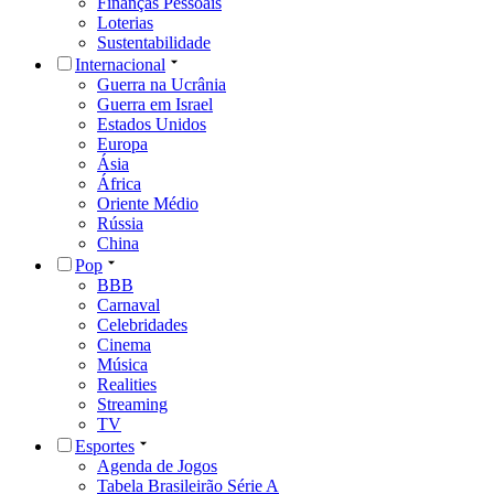
Finanças Pessoais
Loterias
Sustentabilidade
Internacional
Guerra na Ucrânia
Guerra em Israel
Estados Unidos
Europa
Ásia
África
Oriente Médio
Rússia
China
Pop
BBB
Carnaval
Celebridades
Cinema
Música
Realities
Streaming
TV
Esportes
Agenda de Jogos
Tabela Brasileirão Série A