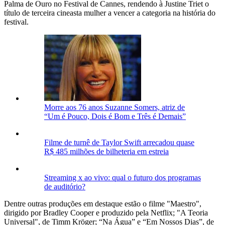
Palma de Ouro no Festival de Cannes, rendendo à Justine Triet o
título de terceira cineasta mulher a vencer a categoria na história do
festival.
Morre aos 76 anos Suzanne Somers, atriz de
“Um é Pouco, Dois é Bom e Três é Demais”
Filme de turnê de Taylor Swift arrecadou quase
R$ 485 milhões de bilheteria em estreia
Streaming x ao vivo: qual o futuro dos programas
de auditório?
Dentre outras produções em destaque estão o filme "Maestro",
dirigido por Bradley Cooper e produzido pela Netflix; "A Teoria
Universal", de Timm Kröger; “Na Água” e “Em Nossos Dias”, de