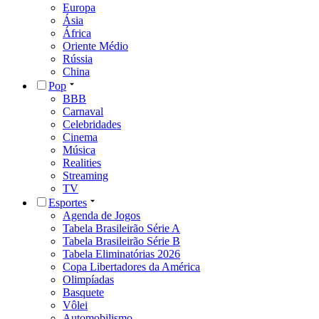
Europa
Ásia
África
Oriente Médio
Rússia
China
Pop
BBB
Carnaval
Celebridades
Cinema
Música
Realities
Streaming
TV
Esportes
Agenda de Jogos
Tabela Brasileirão Série A
Tabela Brasileirão Série B
Tabela Eliminatórias 2026
Copa Libertadores da América
Olimpíadas
Basquete
Vôlei
Automobilismo