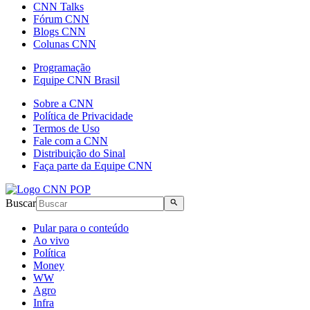
CNN Talks
Fórum CNN
Blogs CNN
Colunas CNN
Programação
Equipe CNN Brasil
Sobre a CNN
Política de Privacidade
Termos de Uso
Fale com a CNN
Distribuição do Sinal
Faça parte da Equipe CNN
Buscar
Pular para o conteúdo
Ao vivo
Política
Money
WW
Agro
Infra