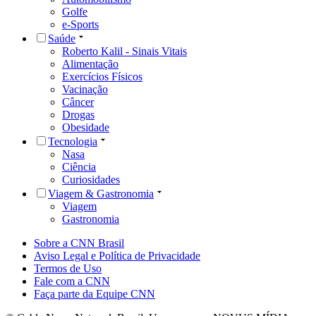
Golfe
e-Sports
Saúde
Roberto Kalil - Sinais Vitais
Alimentação
Exercícios Físicos
Vacinação
Câncer
Drogas
Obesidade
Tecnologia
Nasa
Ciência
Curiosidades
Viagem & Gastronomia
Viagem
Gastronomia
Sobre a CNN Brasil
Aviso Legal e Política de Privacidade
Termos de Uso
Fale com a CNN
Faça parte da Equipe CNN