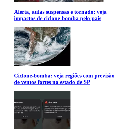
Alerta, aulas suspensas e tornado: veja
impactos de ciclone-bomba pelo país
Ciclone-bomba: veja regiões com previsão
de ventos fortes no estado de SP