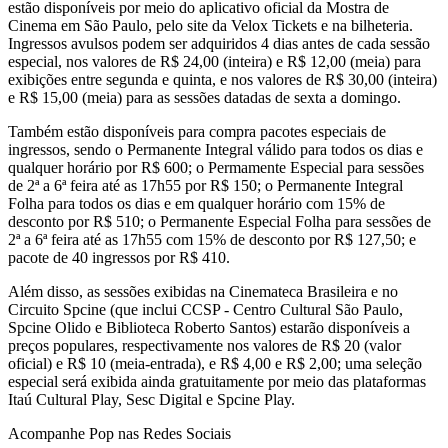
estão disponíveis por meio do aplicativo oficial da Mostra de
Cinema em São Paulo, pelo site da Velox Tickets e na bilheteria.
Ingressos avulsos podem ser adquiridos 4 dias antes de cada sessão
especial, nos valores de R$ 24,00 (inteira) e R$ 12,00 (meia) para
exibições entre segunda e quinta, e nos valores de R$ 30,00 (inteira)
e R$ 15,00 (meia) para as sessões datadas de sexta a domingo.
Também estão disponíveis para compra pacotes especiais de
ingressos, sendo o Permanente Integral válido para todos os dias e
qualquer horário por R$ 600; o Permamente Especial para sessões
de 2ª a 6ª feira até as 17h55 por R$ 150; o Permanente Integral
Folha para todos os dias e em qualquer horário com 15% de
desconto por R$ 510; o Permanente Especial Folha para sessões de
2ª a 6ª feira até as 17h55 com 15% de desconto por R$ 127,50; e
pacote de 40 ingressos por R$ 410.
Além disso, as sessões exibidas na Cinemateca Brasileira e no
Circuito Spcine (que inclui CCSP - Centro Cultural São Paulo,
Spcine Olido e Biblioteca Roberto Santos) estarão disponíveis a
preços populares, respectivamente nos valores de R$ 20 (valor
oficial) e R$ 10 (meia-entrada), e R$ 4,00 e R$ 2,00; uma seleção
especial será exibida ainda gratuitamente por meio das plataformas
Itaú Cultural Play, Sesc Digital e Spcine Play.
Acompanhe
Pop
nas Redes Sociais