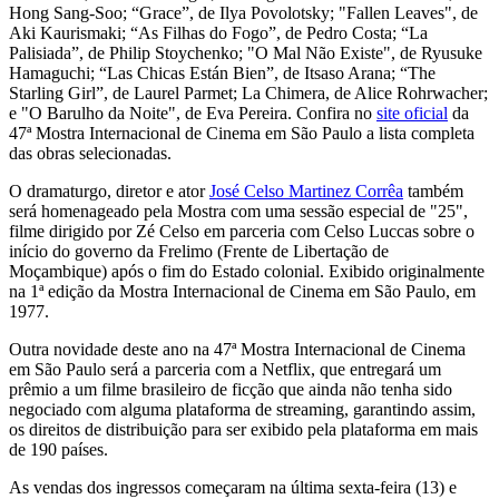
Hong Sang-Soo; “Grace”, de Ilya Povolotsky; "Fallen Leaves", de
Aki Kaurismaki; “As Filhas do Fogo”, de Pedro Costa; “La
Palisiada”, de Philip Stoychenko; "O Mal Não Existe", de Ryusuke
Hamaguchi; “Las Chicas Están Bien”, de Itsaso Arana; “The
Starling Girl”, de Laurel Parmet; La Chimera, de Alice Rohrwacher;
e "O Barulho da Noite", de Eva Pereira. Confira no
site oficial
da
47ª Mostra Internacional de Cinema em São Paulo a lista completa
das obras selecionadas.
O dramaturgo, diretor e ator
José Celso Martinez Corrêa
também
será homenageado pela Mostra com uma sessão especial de "25",
filme dirigido por Zé Celso em parceria com Celso Luccas sobre o
início do governo da Frelimo (Frente de Libertação de
Moçambique) após o fim do Estado colonial. Exibido originalmente
na 1ª edição da Mostra Internacional de Cinema em São Paulo, em
1977.
Outra novidade deste ano na 47ª Mostra Internacional de Cinema
em São Paulo será a parceria com a Netflix, que entregará um
prêmio a um filme brasileiro de ficção que ainda não tenha sido
negociado com alguma plataforma de streaming, garantindo assim,
os direitos de distribuição para ser exibido pela plataforma em mais
de 190 países.
As vendas dos ingressos começaram na última sexta-feira (13) e