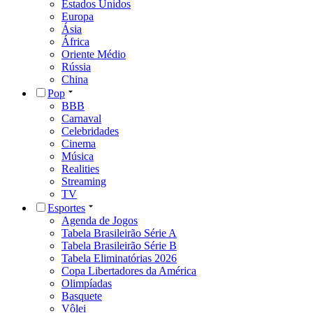
Estados Unidos
Europa
Ásia
África
Oriente Médio
Rússia
China
Pop
BBB
Carnaval
Celebridades
Cinema
Música
Realities
Streaming
TV
Esportes
Agenda de Jogos
Tabela Brasileirão Série A
Tabela Brasileirão Série B
Tabela Eliminatórias 2026
Copa Libertadores da América
Olimpíadas
Basquete
Vôlei