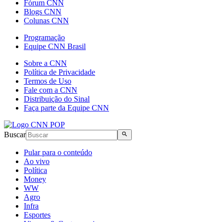
Fórum CNN
Blogs CNN
Colunas CNN
Programação
Equipe CNN Brasil
Sobre a CNN
Política de Privacidade
Termos de Uso
Fale com a CNN
Distribuição do Sinal
Faça parte da Equipe CNN
Buscar
Pular para o conteúdo
Ao vivo
Política
Money
WW
Agro
Infra
Esportes