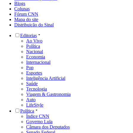
Blogs
Colunas
Fórum CNN
Mapa do site
Distribuição do Sinal
Editorias
Ao Vivo
Política
Nacional
Economia
Internacional
Pop
Esportes
Inteligência Artificial
Saúde
Tecnologia
Viagem & Gastronomia
Auto
LifeStyle
Política
Índice CNN
Governo Lula
Câmara dos Deputados
Senado Federal