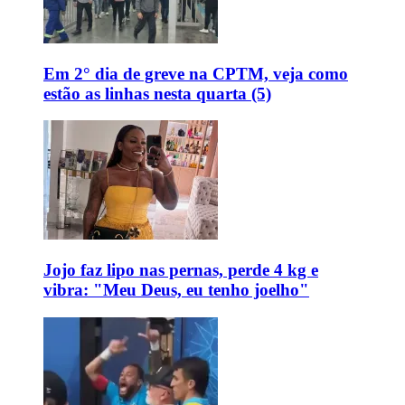
Em 2° dia de greve na CPTM, veja como
estão as linhas nesta quarta (5)
Jojo faz lipo nas pernas, perde 4 kg e
vibra: "Meu Deus, eu tenho joelho"