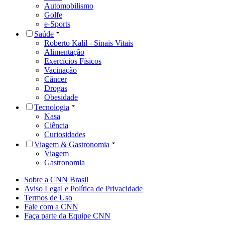
Automobilismo
Golfe
e-Sports
Saúde
Roberto Kalil - Sinais Vitais
Alimentação
Exercícios Físicos
Vacinação
Câncer
Drogas
Obesidade
Tecnologia
Nasa
Ciência
Curiosidades
Viagem & Gastronomia
Viagem
Gastronomia
Sobre a CNN Brasil
Aviso Legal e Política de Privacidade
Termos de Uso
Fale com a CNN
Faça parte da Equipe CNN